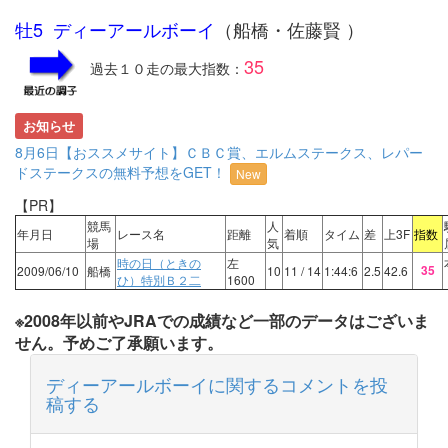
牡5 ディーアールボーイ
（船橋・佐藤賢 ）
35
過去１０走の最大指数：
お知らせ
8月6日【おススメサイト】ＣＢＣ賞、エルムステークス、レパー
ドステークスの無料予想をGET！
New
【PR】
競馬
人
年月日
レース名
距離
着順
タイム
差
上3F
指数
場
気
時の日（ときの
左
35
2009/06/10
船橋
10
11
/ 14
1:44:6
2.5
42.6
ひ）特別Ｂ２二
1600
※2008年以前やJRAでの成績など一部のデータはございま
せん。予めご了承願います。
ディーアールボーイに関するコメントを投
稿する