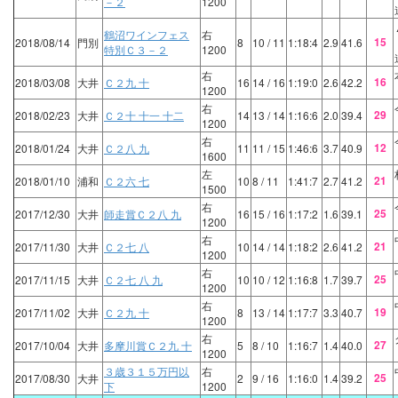
－２
1200
鶴沼ワインフェス
右
15
2018/08/14
門別
8
10
/ 11
1:18:4
2.9
41.6
特別Ｃ３－２
1200
右
16
2018/03/08
大井
Ｃ２九 十
16
14
/ 16
1:19:0
2.6
42.2
1200
右
29
2018/02/23
大井
Ｃ２十 十一 十二
14
13
/ 14
1:16:6
2.0
39.4
1200
右
12
2018/01/24
大井
Ｃ２八 九
11
11
/ 15
1:46:6
3.7
40.9
1600
左
21
2018/01/10
浦和
Ｃ２六 七
10
8
/ 11
1:41:7
2.7
41.2
1500
右
25
2017/12/30
大井
師走賞Ｃ２八 九
16
15
/ 16
1:17:2
1.6
39.1
1200
右
21
2017/11/30
大井
Ｃ２七 八
10
14
/ 14
1:18:2
2.6
41.2
1200
右
25
2017/11/15
大井
Ｃ２七 八 九
10
10
/ 12
1:16:8
1.7
39.7
1200
右
19
2017/11/02
大井
Ｃ２九 十
8
13
/ 14
1:17:7
3.3
40.7
1200
右
27
2017/10/04
大井
多摩川賞Ｃ２九 十
5
8
/ 10
1:16:7
1.4
40.0
1200
３歳３１５万円以
右
25
2017/08/30
大井
2
9
/ 16
1:16:0
1.4
39.2
下
1200