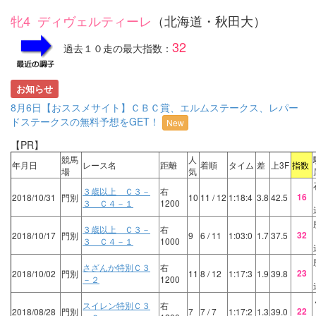
牝4 ディヴェルティーレ
（北海道・秋田大）
32
過去１０走の最大指数：
お知らせ
8月6日【おススメサイト】ＣＢＣ賞、エルムステークス、レパー
ドステークスの無料予想をGET！
New
【PR】
競馬
人
年月日
レース名
距離
着順
タイム
差
上3F
指数
場
気
３歳以上 Ｃ３－
右
16
2018/10/31
門別
10
11
/ 12
1:18:4
3.8
42.5
３ Ｃ４－１
1200
３歳以上 Ｃ３－
右
32
2018/10/17
門別
9
6
/ 11
1:03:0
1.7
37.5
３ Ｃ４－１
1000
さざんか特別Ｃ３
右
23
2018/10/02
門別
11
8
/ 12
1:17:3
1.9
39.8
－２
1200
スイレン特別Ｃ３
右
22
2018/08/28
門別
7
7
/ 7
1:17:2
1.3
39.0