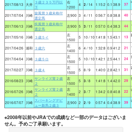
３歳２３５万円以
右
37
2017/08/13
大井
4
2
/ 14
1:15:2
0.1
38.9
下
1200
旋風賞３歳未格付
40
2017/07/04
川崎
左900
3
4
/ 11
0:56:7
0.8
38.8
選定馬
疾風賞３歳未格付
44
2017/06/13
川崎
左900
5
3
/ 11
0:57:0
0.4
38.3
選定馬
左
13
2017/05/16
川崎
３歳５イ
5
10
/ 10
1:41:8
1.5
43.1
1500
左
21
2017/04/26
浦和
３歳六
6
4
/ 10
1:32:8
0.9
41.2
1400
左
24
2017/04/04
川崎
３歳５ロ
5
10
/ 10
1:42:1
2.5
44.1
1500
左
31
2017/02/27
川崎
３歳４
5
8
/ 9
1:40:0
2.8
42.1
1500
サンライズ賞２歳
左
29
2016/08/23
川崎
5
3
/ 8
1:41:8
1.4
42.0
２
1500
サンライズ賞２歳
左
22
2016/07/26
川崎
2
3
/ 7
1:34:2
0.8
40.8
２
1400
スパーキングデビ
39
2016/07/07
川崎
左900
2
2
/ 9
0:57:4
0.4
38.9
ュー新馬２歳３
※2008年以前やJRAでの成績など一部のデータはございま
せん。予めご了承願います。