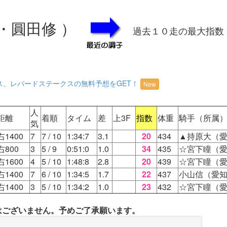
・圓田修 ）
過去１０走の最大指数
ス、レパードステークスの無料予想をGET！
New
人
距離
着順
タイム
差
上3F
指数
体重
騎手（所属
気
右1400
7
7
/ 10
1:34:7
3.1
20
434
▲持原大（
右800
3
5
/ 9
0:51:0
1.0
34
435
☆宮下瞳（
右1600
4
5
/ 10
1:48:8
2.8
20
439
☆宮下瞳（
右1400
7
6
/ 10
1:34:5
1.7
22
437
小山信（愛
右1400
3
5
/ 10
1:34:2
1.0
23
432
☆宮下瞳（
タはございません。予めご了承願います。