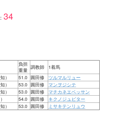
34
：
負担
）
調教師
1着馬
重量
愛知）
51.0
圓田修
ツルマルリュー
愛知）
53.0
圓田修
マンヲジシテ
愛知）
53.0
圓田修
マチカネエベッサン
知）
54.0
圓田修
キクノジュピター
愛知）
53.0
圓田修
ミサキテンリュウ