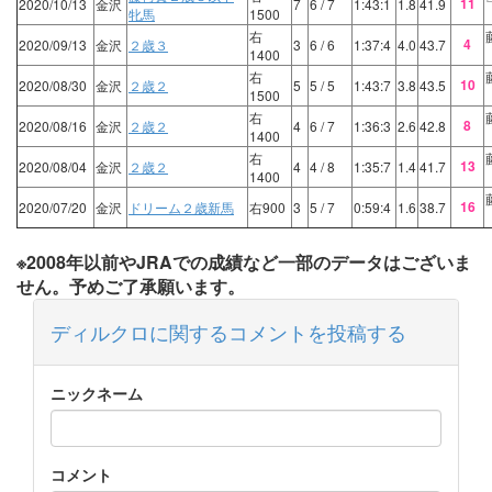
11
2020/10/13
金沢
7
6
/ 7
1:43:1
1.8
41.9
牝馬
1500
右
4
2020/09/13
金沢
２歳３
3
6
/ 6
1:37:4
4.0
43.7
1400
右
10
2020/08/30
金沢
２歳２
5
5
/ 5
1:43:7
3.8
43.5
1500
右
8
2020/08/16
金沢
２歳２
4
6
/ 7
1:36:3
2.6
42.8
1400
右
13
2020/08/04
金沢
２歳２
4
4
/ 8
1:35:7
1.4
41.7
1400
16
2020/07/20
金沢
ドリーム２歳新馬
右900
3
5
/ 7
0:59:4
1.6
38.7
※2008年以前やJRAでの成績など一部のデータはございま
せん。予めご了承願います。
ディルクロに関するコメントを投稿する
ニックネーム
コメント