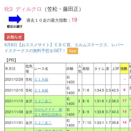
牝3 ディルクロ
（笠松・藤田正）
19
過去１０走の最大指数：
お知らせ
8月8日【おススメサイト】ＣＢＣ賞、エルムステークス、レパー
ドステークスの無料予想をGET！
New
【PR】
競馬
人
年月日
レース名
距離
着順
タイム
差
上3F
指数
場
気
右
-
2021/12/29
笠松
Ｃ１９組
1400
右
9
2021/12/15
笠松
Ｃ１８組
6
7
/ 8
1:34:5
2.3
42.3
1400
右
17
2021/11/15
金沢
Ｃ２二走二
3
3
/ 6
1:31:6
1.2
38.3
1400
さがらＦＦＦ 創
右
14
2021/11/08
金沢
7
3
/ 9
1:33:8
0.7
40.3
立１周年記念杯Ｃ
1400
右
14
2021/11/01
金沢
Ｃ２二走二
7
7
/ 10
1:33:1
1.7
39.8
1400
☆纏☆祝九歳お誕
右