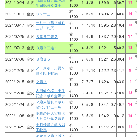
19
2021/10/24
金沢
6
3
/ 8
1:39:6
1.6
39.7
生日記念Ｃ２十
1500
右
16
2021/10/11
金沢
Ｃ２十三
7
6
/ 9
1:40:4
2.1
40.0
1500
オリーブ賞３歳Ｂ
右
15
2021/08/17
金沢
4
7
/ 10
1:39:5
2.8
40.4
三以下牝馬
1500
右
17
2021/07/25
金沢
３歳Ｂ二走２
6
6
/ 9
1:33:7
2.0
40.4
1400
右
18
2021/07/13
金沢
３歳Ｂ二走１
4
3
/ 9
1:32:1
1.5
40.3
1400
右
12
2021/07/06
金沢
３歳Ｂ５
7
6
/ 9
1:32:1
2.6
39.4
1400
ノースポール賞２
右
9
2020/12/25
金沢
9
7
/ 10
1:42:2
2.3
41.7
歳４以下牝馬
1500
右
-1
2020/12/15
金沢
２歳３
7
7
/ 7
1:42:4
1.9
43.0
1500
内田健介様 出生
右
13
2020/12/08
金沢
5
4
/ 6
1:35:1
1.6
40.9
記念２歳６金沢デ
1400
２歳未勝利２歳６
右
14
2020/11/24
金沢
8
5
/ 8
1:34:1
0.7
40.7
金沢デビュー馬
1400
暗算の達人宮崎タ
右
15
2020/11/08
金沢
8
5
/ 9
1:34:2
1.0
41.2
カヒロ記念２歳５
1400
十月桜賞２歳３以
右
11
2020/10/25
金沢
8
7
/ 8
1:34:7
2.4
39.9
下牝馬
1400
藤袴賞２歳３以下
右