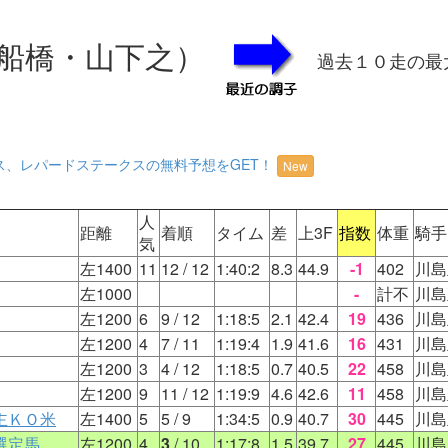
船橋・山下之）
過去１０走の最
ス、レパードステークスの無料予想をGET！
New
人
距離
着順
タイム
差
上3F
指数
体重
騎手
気
左1400
11
12
/ 12
1:40:2
8.3
44.9
-1
402
川島
左1000
-
計不
川島
左1200
6
9
/ 12
1:18:5
2.1
42.4
19
436
川島
左1200
4
7
/ 11
1:19:4
1.9
41.6
16
431
川島
左1200
3
4
/ 12
1:18:5
0.7
40.5
22
458
川島
左1200
9
11
/ 12
1:19:9
4.6
42.6
11
458
川島
主ＫＯ米
左1400
5
5
/ 9
1:34:5
0.9
40.7
30
445
川島
選定馬
左1200
4
3
/ 10
1:17:8
1.5
39.7
27
445
川島