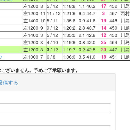
左1200
8
5
/ 12
1:18:8
1.1
40.2
17
452
川島
左1200
11
11
/ 12
1:21:9
6.4
44.7
3
457
西村
左1400
10
5
/ 11
1:35:6
0.9
41.6
19
448
川島
左1200
9
9
/ 12
1:20:2
2.8
43.7
14
450
川島
左1400
3
5
/ 12
1:35:0
2.1
42.8
12
450
川島
左1200
3
4
/ 10
1:19:9
0.8
42.0
25
454
川島
左1200
3
3
/ 12
1:19:7
0.2
42.5
20
447
川島
ウ
左1000
7
6
/ 8
1:06:0
3.5
41.0
18
451
川島
タはございません。予めご了承願います。
投稿する