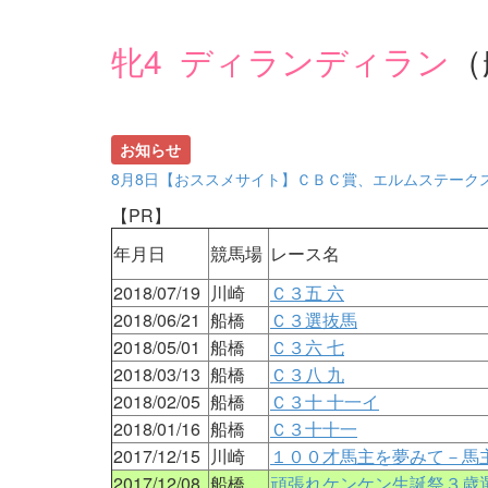
牝4 ディランディラン
（
お知らせ
8月8日【おススメサイト】ＣＢＣ賞、エルムステーク
【PR】
年月日
競馬場
レース名
2018/07/19
川崎
Ｃ３五 六
2018/06/21
船橋
Ｃ３選抜馬
2018/05/01
船橋
Ｃ３六 七
2018/03/13
船橋
Ｃ３八 九
2018/02/05
船橋
Ｃ３十 十一イ
2018/01/16
船橋
Ｃ３十十一
2017/12/15
川崎
１００才馬主を夢みて－馬
2017/12/08
船橋
頑張れケンケン生誕祭３歳