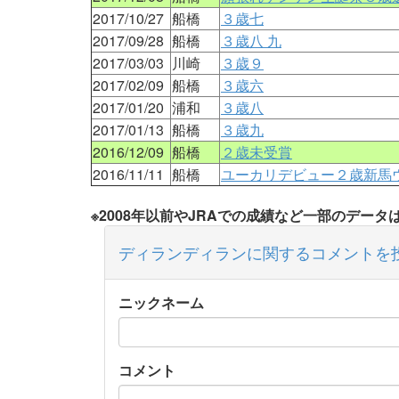
2017/10/27
船橋
３歳七
2017/09/28
船橋
３歳八 九
2017/03/03
川崎
３歳９
2017/02/09
船橋
３歳六
2017/01/20
浦和
３歳八
2017/01/13
船橋
３歳九
2016/12/09
船橋
２歳未受賞
2016/11/11
船橋
ユーカリデビュー２歳新馬
※2008年以前やJRAでの成績など一部のデー
ディランディランに関するコメントを
ニックネーム
コメント