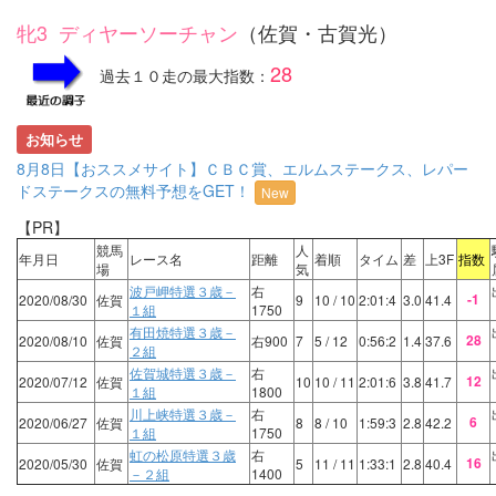
牝3 ディヤーソーチャン
（佐賀・古賀光）
28
過去１０走の最大指数：
お知らせ
8月8日【おススメサイト】ＣＢＣ賞、エルムステークス、レパー
ドステークスの無料予想をGET！
New
【PR】
競馬
人
年月日
レース名
距離
着順
タイム
差
上3F
指数
場
気
波戸岬特選３歳－
右
-1
2020/08/30
佐賀
9
10
/ 10
2:01:4
3.0
41.4
１組
1750
有田焼特選３歳－
28
2020/08/10
佐賀
右900
7
5
/ 12
0:56:2
1.4
37.6
２組
佐賀城特選３歳－
右
12
2020/07/12
佐賀
10
10
/ 11
2:01:6
3.8
41.7
１組
1800
川上峡特選３歳－
右
6
2020/06/27
佐賀
8
8
/ 10
1:59:3
2.8
42.2
１組
1750
虹の松原特選３歳
右
16
2020/05/30
佐賀
5
11
/ 11
1:33:1
2.8
40.4
－２組
1400