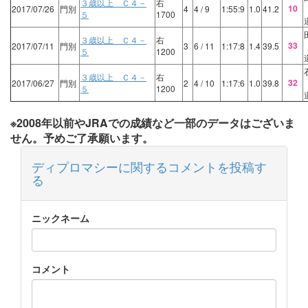
３歳以上 Ｃ４－
右
10
2017/07/26
門別
4
4
/ 9
1:55:9
1.0
41.2
５
1700
３歳以上 Ｃ４－
右
33
2017/07/11
門別
3
6
/ 11
1:17:8
1.4
39.5
５
1200
３歳以上 Ｃ４－
右
32
2017/06/27
門別
2
4
/ 10
1:17:6
1.0
39.8
５
1200
※2008年以前やJRAでの成績など一部のデータはございま
せん。予めご了承願います。
ディプロマシーに関するコメントを投稿す
る
ニックネーム
コメント