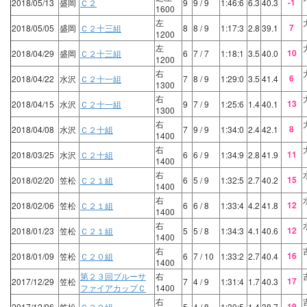
-1
2018/05/13
盛岡
Ｃ２
9
9
/ 9
1:46:6
6.3
40.3
1600
左
7
2018/05/05
盛岡
Ｃ２十三組
8
8
/ 9
1:17:3
2.8
39.1
1200
左
10
2018/04/29
盛岡
Ｃ２十三組
6
7
/ 7
1:18:1
3.5
40.0
1200
右
6
2018/04/22
水沢
Ｃ２十一組
7
8
/ 9
1:29:0
3.5
41.4
1300
右
13
2018/04/15
水沢
Ｃ２十一組
9
7
/ 9
1:25:6
1.4
40.1
1300
右
8
2018/04/08
水沢
Ｃ２十組
7
9
/ 9
1:34:0
2.4
42.1
1400
右
11
2018/03/25
水沢
Ｃ２十組
6
6
/ 9
1:34:9
2.8
41.9
1400
右
15
2018/02/20
笠松
Ｃ２１組
6
5
/ 9
1:32:5
2.7
40.2
1400
右
12
2018/02/06
笠松
Ｃ２１組
6
6
/ 8
1:33:4
4.2
41.8
1400
右
12
2018/01/23
笠松
Ｃ２１組
5
5
/ 8
1:34:3
4.1
40.6
1400
右
16
2018/01/09
笠松
Ｃ２０組
6
7
/ 10
1:33:2
2.7
40.4
1400
第２３回ブルーサ
右
17
2017/12/29
笠松
7
4
/ 9
1:31:4
1.7
40.3
ファイアカップＣ
1400
右
19
2017/12/06
笠松
Ｃ２０組
5
4
/ 8
1:30:5
1.4
38.7