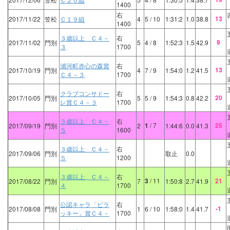
1400
右
13
2017/11/22
笠松
Ｃ１９組
4
5
/ 10
1:31:2
1.0
38.8
1400
３歳以上 Ｃ４－
右
9
2017/11/02
門別
5
4
/ 8
1:52:3
1.5
42.9
３
1700
浦河町赤心の森賞
右
13
2017/10/19
門別
4
7
/ 9
1:54:0
1.2
41.5
Ｃ４－３
1700
クラブコンサドー
右
20
2017/10/05
門別
5
5
/ 9
1:54:3
0.8
42.2
レ賞Ｃ４－３
1700
３歳以上 Ｃ４－
右
1
/ 7
25
2017/09/19
門別
2
1:44:6
0.0
41.3
５
1600
３歳以上 Ｃ４－
右
2017/09/06
門別
取止
0.0
５
1200
３歳以上 Ｃ４－
右
3
/ 11
21
2017/08/22
門別
7
1:50:8
2.7
41.9
４
1700
公認キャラ「ビラ
右
-1
2017/08/08
門別
1
6
/ 10
1:58:0
1.4
41.7
ッキー」賞Ｃ４－
1700