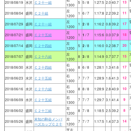
13
2018/08/19
水沢
Ｃ２十一組
5
5
/ 8
1:27:5
2.0
40.7
1300
左
11
2018/08/04
盛岡
Ｃ２十組
1
6
/ 7
1:17:8
2.2
39.2
1200
左
17
2018/07/29
盛岡
Ｃ２十一組
1
2
/ 8
1:16:2
0.8
39.2
1200
左
18
2018/07/21
盛岡
Ｃ２十五組
1
1
/ 7
1:15:6
0.0
37.9
1200
左
20
2018/07/14
盛岡
Ｃ２十四組
5
2
/ 8
1:16:0
0.2
38.7
1200
左
15
2018/07/07
盛岡
Ｃ２十六組
8
3
/ 8
1:14:9
0.7
37.7
1200
右
17
2018/06/30
水沢
Ｃ２十四組
8
6
/ 8
1:28:1
1.3
41.6
1300
右
12
2018/06/23
水沢
Ｃ２十五組
7
7
/ 7
1:28:9
1.6
41.3
1300
右
10
2018/06/16
水沢
Ｃ２十六組
8
8
/ 8
1:28:9
2.8
40.9
1300
右
9
2018/06/09
水沢
Ｃ２十五組
7
7
/ 7
1:29:7
3.1
41.4
1300
左
8
2018/06/02
盛岡
Ｃ２十三組
8
7
/ 8
1:18:5
2.5
39.2
1200
未知の駒会メンバ
左
14
2018/05/26
盛岡
7
7
/ 7
1:17:5
1.4
37.3
ーズカップＣ２十
1200
芝左