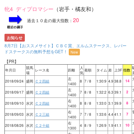
牝4 ディプロマシー
（岩手・橘友和）
20
過去１０走の最大指数：
お知らせ
8月7日【おススメサイト】ＣＢＣ賞、エルムステークス、レパー
ドステークスの無料予想をGET！
New
【PR】
競馬
人
年月日
レース名
距離
着順
タイム
差
上3F
指数
場
気
左
14
2018/09/24
盛岡
Ｃ２四組
8
7
/ 8
1:30:9
4.9
38.8
1400
左
2
2018/09/17
盛岡
Ｃ２四組
7
8
/ 8
1:32:2
6.3
39.1
1400
右
8
2018/09/10
水沢
Ｃ２四組
8
8
/ 8
1:33:0
3.1
39.9
1400
右
7
2018/09/03
水沢
Ｃ２三組
7
7
/ 8
1:33:6
4.4
41.1
1400
右
10
2018/08/26
水沢
Ｃ２十組
4
8
/ 9
1:26:9
1.9
41.1
1300
右