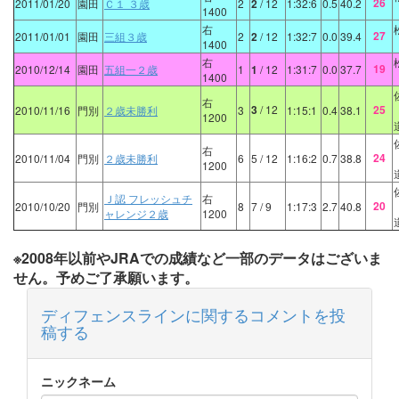
26
2011/01/20
園田
Ｃ１ ３歳
2
2
/ 12
1:32:6
0.5
40.2
1400
右
27
2011/01/01
園田
三組３歳
2
2
/ 12
1:32:7
0.0
39.4
1400
右
19
2010/12/14
園田
五組一２歳
1
1
/ 12
1:31:7
0.0
37.7
1400
右
3
/ 12
25
2010/11/16
門別
２歳未勝利
3
1:15:1
0.4
38.1
1200
右
24
2010/11/04
門別
２歳未勝利
6
5
/ 12
1:16:2
0.7
38.8
1200
Ｊ認 フレッシュチ
右
20
2010/10/20
門別
8
7
/ 9
1:17:3
2.7
40.8
ャレンジ２歳
1200
※2008年以前やJRAでの成績など一部のデータはございま
せん。予めご了承願います。
ディフェンスラインに関するコメントを投
稿する
ニックネーム