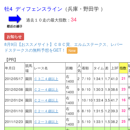
牡4 ディフェンスライン
（兵庫・野田学 ）
34
過去１０走の最大指数：
お知らせ
8月9日【おススメサイト】ＣＢＣ賞、エルムステークス、レパー
ドステークスの無料予想をGET！
New
【PR】
競馬
人
年月日
レース名
距離
着順
タイム
差
上3F
指数
場
気
右
21
2012/05/17
園田
Ｃ３二４歳以上
2
7
/ 10
1:34:1
1.7
41.0
1400
右
23
2012/02/08
園田
Ｃ２一４歳以上
9
9
/ 10
1:30:3
1.9
38.6
1400
右
16
2012/01/24
園田
Ｃ２一４歳以上
1
10
/ 10
1:33:4
3.5
41.7
1400
右
32
2012/01/10
園田
Ｃ２一４歳以上
6
8
/ 10
1:31:5
1.2
39.3
1400
右
25
2011/12/23
園田
Ｃ２一３歳以上
3
5
/ 10
1:33:1
1.5
38.2
1400
右