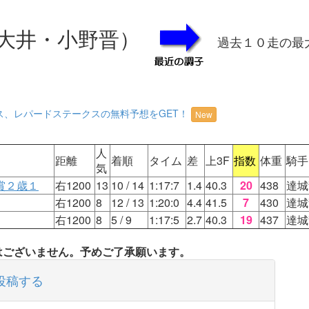
大井・小野晋）
過去１０走の最
ス、レパードステークスの無料予想をGET！
New
人
距離
着順
タイム
差
上3F
指数
体重
騎手
気
賞２歳１
右1200
13
10
/ 14
1:17:7
1.4
40.3
20
438
達城
右1200
8
12
/ 13
1:20:0
4.4
41.5
7
430
達城
右1200
8
5
/ 9
1:17:5
2.7
40.3
19
437
達城
タはございません。予めご了承願います。
投稿する