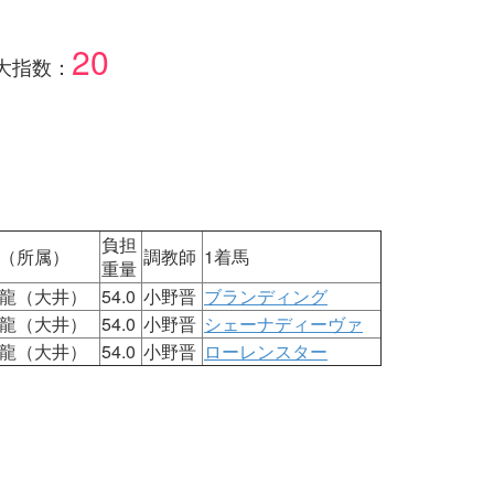
20
大指数：
負担
（所属）
調教師
1着馬
重量
龍（大井）
54.0
小野晋
ブランディング
龍（大井）
54.0
小野晋
シェーナディーヴァ
龍（大井）
54.0
小野晋
ローレンスター