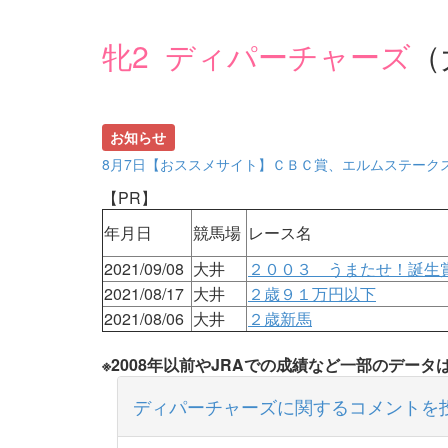
牝2 ディパーチャーズ
（
お知らせ
8月7日【おススメサイト】ＣＢＣ賞、エルムステーク
【PR】
年月日
競馬場
レース名
2021/09/08
大井
２００３ うまたせ！誕生
2021/08/17
大井
２歳９１万円以下
2021/08/06
大井
２歳新馬
※2008年以前やJRAでの成績など一部のデー
ディパーチャーズに関するコメントを