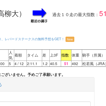
・高柳大）
5
過去１０走の最大指数：
ス、レパードステークスの無料予想をGET！
New
人
着順
タイム
差
上3F
指数
体重
騎手（所属）
気
00
5
4
/ 12
2:11.1
1.2
40.5
51
492
松若風（JRA
タはございません。予めご了承願います。
る