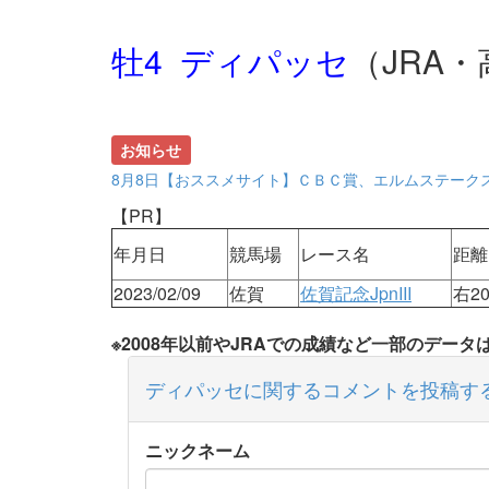
牡4 ディパッセ
（JRA
お知らせ
8月8日【おススメサイト】ＣＢＣ賞、エルムステーク
【PR】
年月日
競馬場
レース名
距離
2023/02/09
佐賀
佐賀記念JpnIII
右20
※2008年以前やJRAでの成績など一部のデー
ディパッセに関するコメントを投稿す
ニックネーム