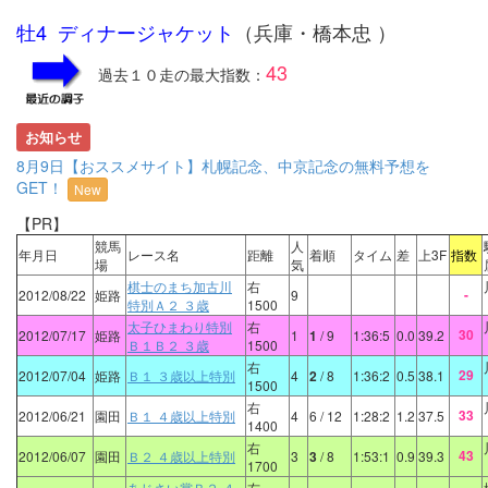
牡4 ディナージャケット
（兵庫・橋本忠 ）
43
過去１０走の最大指数：
お知らせ
8月9日【おススメサイト】札幌記念、中京記念の無料予想を
GET！
New
【PR】
競馬
人
年月日
レース名
距離
着順
タイム
差
上3F
指数
場
気
棋士のまち加古川
右
-
2012/08/22
姫路
9
特別Ａ２ ３歳
1500
太子ひまわり特別
右
30
2012/07/17
姫路
1
1
/ 9
1:36:5
0.0
39.2
Ｂ１Ｂ２ ３歳
1500
右
29
2012/07/04
姫路
Ｂ１ ３歳以上特別
4
2
/ 8
1:36:2
0.5
38.1
1500
右
33
2012/06/21
園田
Ｂ１ ４歳以上特別
4
6
/ 12
1:28:2
1.2
37.5
1400
右
43
2012/06/07
園田
Ｂ２ ４歳以上特別
3
3
/ 8
1:53:1
0.9
39.3
1700
あじさい賞Ｂ２ ４
右