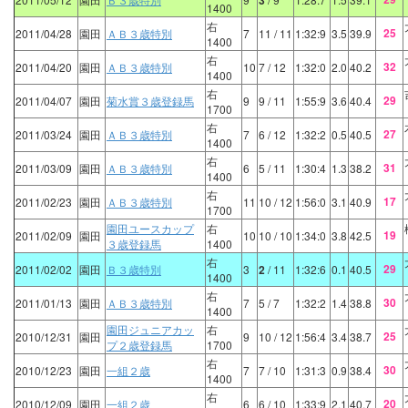
3
1400
右
25
2011/04/28
園田
ＡＢ３歳特別
7
11
/ 11
1:32:9
3.5
39.9
1400
右
32
2011/04/20
園田
ＡＢ３歳特別
10
7
/ 12
1:32:0
2.0
40.2
1400
右
29
2011/04/07
園田
菊水賞３歳登録馬
9
9
/ 11
1:55:9
3.6
40.4
1700
右
27
2011/03/24
園田
ＡＢ３歳特別
7
6
/ 12
1:32:2
0.5
40.5
1400
右
31
2011/03/09
園田
ＡＢ３歳特別
6
5
/ 11
1:30:4
1.3
38.2
1400
右
17
2011/02/23
園田
ＡＢ３歳特別
11
10
/ 12
1:56:0
3.1
40.9
1700
園田ユースカップ
右
19
2011/02/09
園田
10
10
/ 10
1:34:0
3.8
42.5
３歳登録馬
1400
右
29
2011/02/02
園田
Ｂ３歳特別
3
2
/ 11
1:32:6
0.1
40.5
1400
右
30
2011/01/13
園田
ＡＢ３歳特別
7
5
/ 7
1:32:2
1.4
38.8
1400
園田ジュニアカッ
右
25
2010/12/31
園田
9
10
/ 12
1:56:4
3.4
38.7
プ２歳登録馬
1700
右
30
2010/12/23
園田
一組２歳
7
7
/ 10
1:31:3
0.9
38.4
1400
右
20
2010/12/09
園田
一組２歳
6
6
/ 10
1:33:9
2.1
40.7