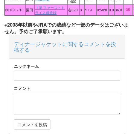
1400
Ｊ認 ファーストト
35
2010/07/13
園田
右820
3
1
/ 9
0:50:8
0.0
36.0
ライ２歳登録
※2008年以前やJRAでの成績など一部のデータはございま
せん。予めご了承願います。
ディナージャケットに関するコメントを投
稿する
ニックネーム
コメント