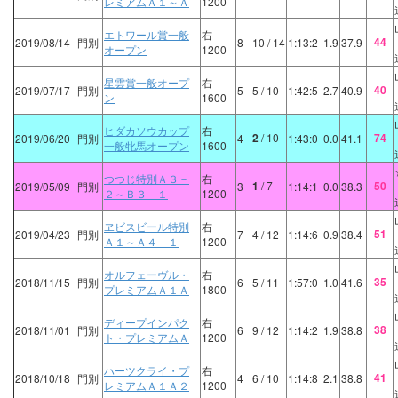
レミアムＡ１～Ａ
1200
エトワール賞一般
右
44
2019/08/14
門別
8
10
/ 14
1:13:2
1.9
37.9
オープン
1200
星雲賞一般オープ
右
40
2019/07/17
門別
5
5
/ 10
1:42:5
2.7
40.9
ン
1600
ヒダカソウカップ
右
2
/ 10
74
2019/06/20
門別
4
1:43:0
0.0
41.1
一般牝馬オープン
1600
つつじ特別Ａ３－
右
1
/ 7
50
2019/05/09
門別
3
1:14:1
0.0
38.3
２～Ｂ３－１
1200
ヱビスビール特別
右
51
2019/04/23
門別
7
4
/ 12
1:14:6
0.9
38.4
Ａ１～Ａ４－１
1200
オルフェーヴル・
右
35
2018/11/15
門別
6
5
/ 11
1:57:0
1.0
41.6
プレミアムＡ１Ａ
1800
ディープインパク
右
38
2018/11/01
門別
6
9
/ 12
1:14:2
1.9
38.8
ト・プレミアムＡ
1200
ハーツクライ・プ
右
41
2018/10/18
門別
4
6
/ 10
1:14:8
2.1
38.8
レミアムＡ１Ａ２
1200