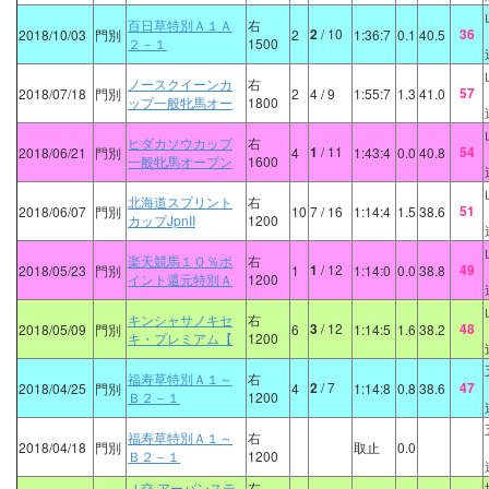
百日草特別Ａ１Ａ
右
2
/ 10
36
2018/10/03
門別
2
1:36:7
0.1
40.5
２－１
1500
ノースクイーンカ
右
57
2018/07/18
門別
2
4
/ 9
1:55:7
1.3
41.0
ップ一般牝馬オー
1800
ヒダカソウカップ
右
1
/ 11
54
2018/06/21
門別
4
1:43:4
0.0
40.8
一般牝馬オープン
1600
北海道スプリント
右
51
2018/06/07
門別
10
7
/ 16
1:14:4
1.5
38.6
カップJpnII
1200
楽天競馬１０％ポ
右
1
/ 12
49
2018/05/23
門別
1
1:14:0
0.0
38.8
イント還元特別Ａ
1200
キンシャサノキセ
右
3
/ 12
48
2018/05/09
門別
6
1:14:5
1.6
38.2
キ・プレミアム【
1200
福寿草特別Ａ１～
右
2
/ 7
47
2018/04/25
門別
4
1:14:8
0.8
38.6
Ｂ２－１
1200
福寿草特別Ａ１～
右
2018/04/18
門別
取止
0.0
Ｂ２－１
1200
Ｊ交 アーバンステ
右