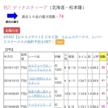
牝7 ディナスティーア
（北海道・松本隆）
74
過去１０走の最大指数：
お知らせ
8月8日【おススメサイト】ＣＢＣ賞、エルムステークス、レパー
ドステークスの無料予想をGET！
New
【PR】
競馬
人
年月日
レース名
距離
着順
タイム
差
上3F
指数
場
気
オルフェーヴル・
右
38
2019/11/07
門別
8
8
/ 12
1:14:4
1.4
38.2
プレミアムＡ１Ａ
1200
つぼ八特別２Ａ１
右
41
2019/10/10
門別
4
4
/ 11
1:34:7
0.3
39.9
Ａ２－１
1500
道産小麦に麦チェ
右
45
2019/09/25
門別
10
9
/ 12
1:12:9
1.0
36.9
ン！特別Ａ１～Ａ
1200
ドゥラメンテ・プ
右
39
2019/08/28
門別
2
4
/ 9
1:13:1
1.0
38.2