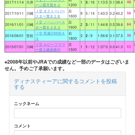
48
2017/11/14
大井
1
3
/ 16
1:13:5
0.1
38.4
ージ霜月賞Ｂ２
1200
Ｊ交 オクトーバー
左
56
2017/10/11
川崎
9
5
/ 14
1:43:3
0.2
40.2
スター賞Ｂ２Ｂ
1600
Ｊ交 ノベンバース
左
64
2016/11/01
川崎
2
3
/ 11
1:44:8
0.5
39.6
ター賞Ｂ２Ｂ３
1600
Ｊ交 馬瀬川特別Ａ
右
30
2016/06/01
笠松
3
2
/ 9
1:56:8
0.1
37.5
３
1800
Ｊ交 ルビーフラワ
左
62
2015/07/01
川崎
1
1
/ 12
1:37:0
0.0
41.0
ー賞３歳未格付
1500
※2008年以前やJRAでの成績など一部のデータはございま
せん。予めご了承願います。
ディナスティーアに関するコメントを投稿
する
ニックネーム
コメント