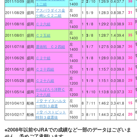
38
2011/10/09
盛岡
2
2
/ 10
1:26:9
0.4
37.7
１二組
1400
アスパラダイス金
左
31
2011/08/29
盛岡
1
5
/ 9
1:28:3
0.8
38.7
ケ崎レＣ２二組
1400
左
33
2011/08/16
盛岡
Ｃ２六組
1
1
/ 8
1:29:2
0.0
38.9
1400
左
35
2011/08/01
盛岡
Ｃ２五組
1
3
/ 8
1:28:7
1.4
39.4
1400
左
36
2011/07/18
盛岡
選抜戦 Ｃ２四組
1
1
/ 7
1:27:5
0.0
38.7
1400
左
30
2011/06/26
盛岡
Ｃ２十組
1
1
/ 8
1:28:0
0.0
38.3
1400
左
24
2011/06/12
盛岡
Ｃ２十四組
1
1
/ 8
1:15:7
0.0
39.0
1200
左
29
2011/05/28
盛岡
Ｃ２十八組
1
1
/ 9
1:15:1
0.0
38.0
1200
がんばろう洋野Ｃ
左
32
2011/05/14
盛岡
1
1
/ 10
1:13:8
0.0
37.3
２十八組
1200
Ｊ交 ナイスハルタ
左
15
2010/04/13
船橋
8
7
/ 11
1:46:2
3.3
41.8
ー特別３歳選
1600
Ｊ交 ベストビット
左
20
2010/02/17
船橋
3
8
/ 11
1:44:3
2.3
42.4
特別３歳選抜
1600
※2008年以前やJRAでの成績など一部のデータはございま
せん。予めご了承願います。