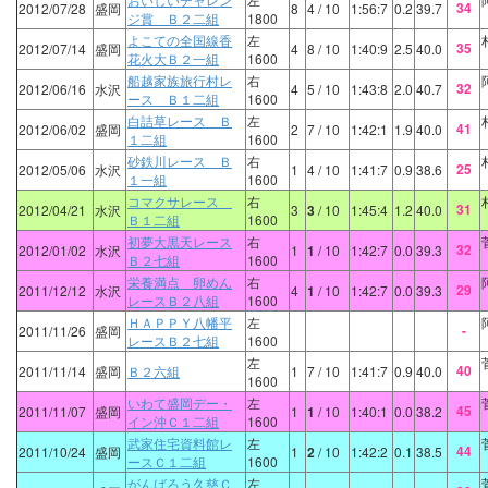
34
2012/07/28
盛岡
8
4
/ 10
1:56:7
0.2
39.7
ジ賞 Ｂ２二組
1800
よこての全国線香
左
35
2012/07/14
盛岡
4
8
/ 10
1:40:9
2.5
40.0
花火大Ｂ２一組
1600
船越家族旅行村レ
右
32
2012/06/16
水沢
4
5
/ 10
1:43:8
2.0
40.7
ース Ｂ１二組
1600
白詰草レース Ｂ
左
41
2012/06/02
盛岡
2
7
/ 10
1:42:1
1.9
40.0
１二組
1600
砂鉄川レース Ｂ
右
25
2012/05/06
水沢
1
4
/ 10
1:41:7
0.9
38.6
１一組
1600
コマクサレース
右
31
2012/04/21
水沢
3
3
/ 10
1:45:4
1.2
40.0
Ｂ１二組
1600
初夢大黒天レース
右
32
2012/01/02
水沢
1
1
/ 10
1:42:7
0.0
39.3
Ｂ２七組
1600
栄養満点 卵めん
右
29
2011/12/12
水沢
4
1
/ 10
1:42:7
0.0
39.3
レースＢ２八組
1600
ＨＡＰＰＹ八幡平
左
-
2011/11/26
盛岡
レースＢ２七組
1600
左
40
2011/11/14
盛岡
Ｂ２六組
1
7
/ 10
1:41:7
0.9
40.0
1600
いわて盛岡デー・
左
45
2011/11/07
盛岡
1
1
/ 10
1:40:1
0.0
38.2
イン沖Ｃ１二組
1600
武家住宅資料館レ
左
44
2011/10/24
盛岡
1
2
/ 10
1:42:2
0.1
38.5
ースＣ１二組
1600
がんばろう久慈Ｃ
左