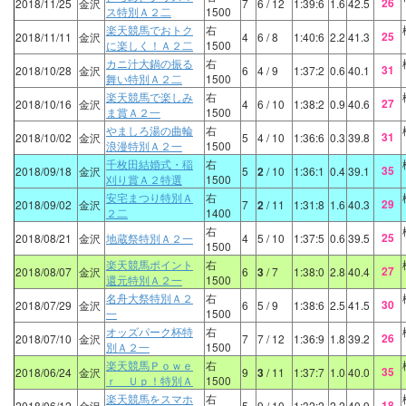
26
2018/11/25
金沢
7
6
/ 12
1:39:6
1.6
42.5
ス特別Ａ２二
1500
楽天競馬でおトク
右
25
2018/11/11
金沢
4
6
/ 8
1:40:6
2.2
41.3
に楽しく！Ａ２二
1500
カニ汁大鍋の振る
右
31
2018/10/28
金沢
6
4
/ 9
1:37:2
0.6
40.1
舞い特別Ａ２二
1500
楽天競馬で楽しみ
右
27
2018/10/16
金沢
4
6
/ 10
1:38:2
0.9
40.6
ま賞Ａ２一
1500
やましろ湯の曲輪
右
31
2018/10/02
金沢
5
4
/ 10
1:36:6
0.3
39.8
浪漫特別Ａ２一
1500
千枚田結婚式・稲
右
35
2018/09/18
金沢
5
2
/ 10
1:36:1
0.4
39.1
刈り賞Ａ２特選
1500
安宅まつり特別Ａ
右
29
2018/09/02
金沢
7
2
/ 11
1:31:8
1.6
40.3
２二
1400
右
25
2018/08/21
金沢
地蔵祭特別Ａ２一
4
5
/ 10
1:37:5
0.6
39.5
1500
楽天競馬ポイント
右
27
2018/08/07
金沢
6
3
/ 7
1:38:0
2.8
40.4
還元特別Ａ２一
1500
名舟大祭特別Ａ２
右
30
2018/07/29
金沢
6
5
/ 9
1:38:6
2.5
41.5
一
1500
オッズパーク杯特
右
26
2018/07/10
金沢
7
7
/ 12
1:36:9
1.8
39.2
別Ａ２一
1500
楽天競馬Ｐｏｗｅ
右
35
2018/06/24
金沢
9
3
/ 11
1:37:7
1.0
40.0
ｒ Ｕｐ！特別Ａ
1500
楽天競馬をスマホ
右
18
2018/06/12
金沢
5
9
/ 10
1:32:2
2.2
40.9