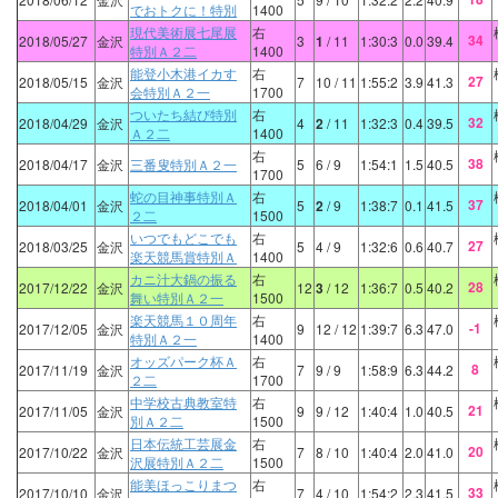
でおトクに！特別
1400
現代美術展七尾展
右
34
2018/05/27
金沢
3
1
/ 11
1:30:3
0.0
39.4
特別Ａ２二
1400
能登小木港イカす
右
27
2018/05/15
金沢
7
10
/ 11
1:55:2
3.9
41.3
会特別Ａ２一
1700
ついたち結び特別
右
32
2018/04/29
金沢
4
2
/ 11
1:32:3
0.4
39.5
Ａ２二
1400
右
38
2018/04/17
金沢
三番叟特別Ａ２一
5
6
/ 9
1:54:1
1.5
40.5
1700
蛇の目神事特別Ａ
右
37
2018/04/01
金沢
5
2
/ 9
1:38:7
0.1
41.5
２二
1500
いつでもどこでも
右
27
2018/03/25
金沢
5
4
/ 9
1:32:6
0.6
40.7
楽天競馬賞特別Ａ
1400
カニ汁大鍋の振る
右
28
2017/12/22
金沢
12
3
/ 12
1:36:7
0.5
40.2
舞い特別Ａ２一
1500
楽天競馬１０周年
右
-1
2017/12/05
金沢
9
12
/ 12
1:39:7
6.3
47.0
特別Ａ２一
1400
オッズパーク杯Ａ
右
8
2017/11/19
金沢
7
9
/ 9
1:58:9
6.3
44.2
２二
1700
中学校古典教室特
右
21
2017/11/05
金沢
9
9
/ 12
1:40:4
1.0
40.5
別Ａ２二
1500
日本伝統工芸展金
右
20
2017/10/22
金沢
7
8
/ 10
1:40:4
2.0
41.0
沢展特別Ａ２二
1500
能美ほっこりまつ
右
33
2017/10/10
金沢
7
4
/ 10
1:54:2
2.3
41.5