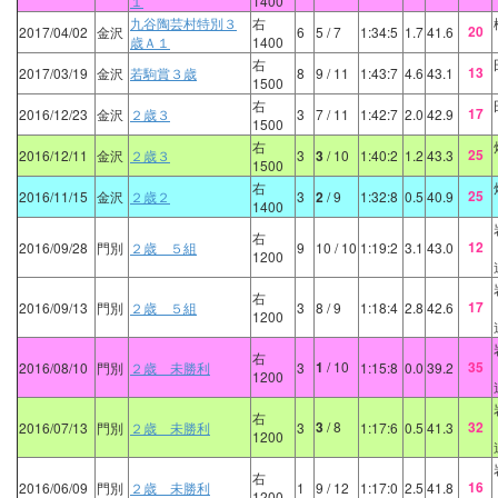
１
1400
九谷陶芸村特別３
右
20
2017/04/02
金沢
6
5
/ 7
1:34:5
1.7
41.6
歳Ａ１
1400
右
13
2017/03/19
金沢
若駒賞３歳
8
9
/ 11
1:43:7
4.6
43.1
1500
右
17
2016/12/23
金沢
２歳３
3
7
/ 11
1:42:7
2.0
42.9
1500
右
25
2016/12/11
金沢
２歳３
3
3
/ 10
1:40:2
1.2
43.3
1500
右
25
2016/11/15
金沢
２歳２
3
2
/ 9
1:32:8
0.5
40.9
1400
右
12
2016/09/28
門別
２歳 ５組
9
10
/ 10
1:19:2
3.1
43.0
1200
右
17
2016/09/13
門別
２歳 ５組
3
8
/ 9
1:18:4
2.8
42.6
1200
右
1
/ 10
35
2016/08/10
門別
２歳 未勝利
3
1:15:8
0.0
39.2
1200
右
3
/ 8
32
2016/07/13
門別
２歳 未勝利
3
1:17:6
0.5
41.3
1200
右
16
2016/06/09
門別
２歳 未勝利
1
9
/ 12
1:17:0
2.5
41.8
1200