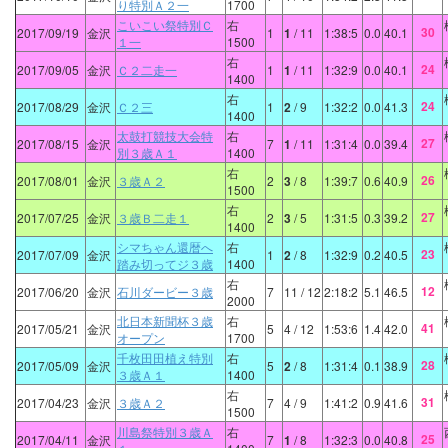
り特別Ａ２一
1700
こいこい祭特別Ｃ
右
30
2017/09/19
金沢
1
1
/ 11
1:38:5
0.0
40.1
１一
1500
右
24
2017/09/05
金沢
Ｃ２二走一
1
1
/ 11
1:32:9
0.0
40.1
1400
右
24
2017/08/29
金沢
Ｃ２三
1
2
/ 9
1:32:2
0.0
41.3
1400
太鼓打競技大会特
右
27
2017/08/15
金沢
7
1
/ 11
1:31:4
0.0
39.4
別３歳Ａ１
1400
右
26
2017/08/01
金沢
３歳Ａ２
2
3
/ 8
1:39:7
0.6
40.9
1500
右
27
2017/07/25
金沢
３歳Ｂ二走１
2
3
/ 5
1:31:5
0.3
39.2
1400
シマちゃん還暦へ
右
23
2017/07/09
金沢
1
2
/ 8
1:32:9
0.2
40.5
踏み切ってジ３歳
1400
右
12
2017/06/20
金沢
石川ダービー３歳
7
11
/ 12
2:18:2
5.1
46.5
2000
北日本新聞杯３歳
右
41
2017/05/21
金沢
5
4
/ 12
1:53:6
1.4
42.0
オープン
1700
千枚田田植え特別
右
28
2017/05/09
金沢
5
2
/ 8
1:31:4
0.1
38.9
３歳Ａ１
1400
右
31
2017/04/23
金沢
３歳Ａ２
7
4
/ 9
1:41:2
0.9
41.6
1500
川島祭特別３歳Ａ
右
25
2017/04/11
金沢
7
1
/ 8
1:32:3
0.0
40.8