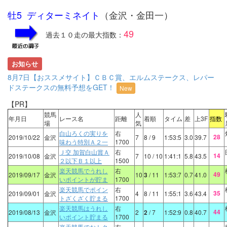
牡5 ディターミネイト
（金沢・金田一）
49
過去１０走の最大指数：
お知らせ
8月7日【おススメサイト】ＣＢＣ賞、エルムステークス、レパー
ドステークスの無料予想をGET！
New
【PR】
競馬
人
年月日
レース名
距離
着順
タイム
差
上3F
指数
場
気
白山ろくの実りを
右
28
2019/10/22
金沢
7
8
/ 9
1:53:5
3.0
39.7
味わう特別Ａ２一
1700
Ｊ交 加賀白山賞Ａ
右
14
2019/10/08
金沢
7
10
/ 10
1:41:1
5.8
43.5
２以下Ｂ１以上
1500
楽天競馬でうれし
右
49
2019/09/17
金沢
10
3
/ 11
1:53:7
0.7
41.0
いポイントが貯ま
1700
楽天競馬でポイン
右
35
2019/09/01
金沢
4
8
/ 11
1:55:1
3.6
43.4
トざくざく貯まる
1700
楽天競馬はうれし
右
44
2019/08/13
金沢
2
2
/ 7
1:52:9
0.8
40.7
いポイント貯まる
1700
楽天競馬でおトク
右