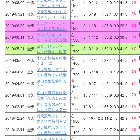
30
2019/08/06
金沢
4
9
/ 12
1:40:0
2.2
41.3
に楽しい金沢けい
1500
楽天競馬でおトク
右
36
2019/07/21
金沢
5
6
/ 9
1:52:1
3.1
41.8
なキャンペーン特
1700
楽天スーパーポイ
右
32
2019/06/30
金沢
3
1
/ 8
1:36:8
0.0
39.9
ント貯まる楽天競
1500
ヤングジョッキー
右
28
2019/06/11
金沢
5
1
/ 12
1:38:2
0.0
39.6
ズＴＲ金沢第２戦
1500
気多大社ついたち
右
37
2019/05/21
金沢
8
3
/ 12
1:52:3
0.6
41.0
結び特別Ａ２以下
1700
小松お旅祭り特別
右
24
2019/05/05
金沢
5
4
/ 11
1:33:1
1.5
41.2
Ａ２一 二
1400
楽天競馬はスマホ
右
40
2019/04/23
金沢
10
5
/ 10
1:55:3
1.2
42.3
でも便利です特別
1700
曳山奉幣祭特別Ａ
右
21
2019/04/09
金沢
4
6
/ 7
1:42:1
2.9
41.5
２二
1500
春の金沢競馬は楽
右
29
2019/04/01
金沢
10
7
/ 11
1:55:9
3.8
42.5
天競馬で楽しみま
1700
春も楽天競馬で楽
右
34
2019/03/19
金沢
10
6
/ 11
1:55:2
3.8
43.0
しもう特別Ａ２一
1700
楽天競馬でクリス
右
12
2018/12/24
金沢
6
10
/ 12
2:11:2
4.4
42.9
マスイヴ特別Ａ２
1900
楽天競馬はスマホ
右
23
2018/12/11
金沢
8
9
/ 11
1:32:7
2.4
40.8
でも便利！特別Ａ
1400
きらめきクリスマ
右