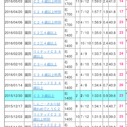
14
2016/05/03
園田
Ｃ２ ４歳以上特別
11
9
/ 12
1:59:0
2.4
41.0
1700
右
17
2016/04/20
園田
Ｃ２ ４歳以上特別
11
7
/ 12
1:57:7
1.9
41.8
1700
右
23
2016/04/06
園田
Ｃ２ ４歳以上特別
10
4
/ 11
1:56:9
0.4
40.9
1700
右
23
2016/03/22
園田
Ｃ２三４歳以上
7
7
/ 10
1:35:0
1.6
40.8
1400
右
15
2016/03/08
園田
Ｃ２三４歳以上
9
10
/ 10
1:35:6
2.4
43.6
1400
リミテッドＣ３ ４
右
24
2016/02/25
園田
3
4
/ 9
1:33:7
0.6
40.5
歳以上
1400
右
18
2016/02/10
園田
Ｃ３一４歳以上
5
8
/ 10
1:35:6
1.2
40.3
1400
右
22
2016/01/26
園田
Ｃ３ ４歳以上牝馬
4
4
/ 10
1:33:9
0.8
40.6
1400
リミテッドＣ３ ４
右
26
2016/01/14
園田
2
4
/ 8
1:34:4
0.7
40.9
歳以上
1400
右
23
2015/12/30
園田
Ｃ３ ３歳以上
2
2
/ 10
1:33:5
0.9
39.6
1400
しんご・さおり結
右
21
2015/12/17
園田
8
9
/ 12
1:34:1
1.4
40.7
婚おめでとうＣ２
1400
リミテッドＣ２ ３
右
25
2015/12/03
園田
10
7
/ 12
1:31:5
0.5
39.0
歳以上特別
1400
リミテッドＣ２ ３
右
28
2015/11/20
園田
12
8
/ 12
1:31:5
0.9
38.8