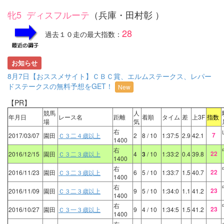
牝5 ディスフルーテ
（兵庫・田村彰 ）
28
過去１０走の最大指数：
お知らせ
8月7日【おススメサイト】ＣＢＣ賞、エルムステークス、レパー
ドステークスの無料予想をGET！
New
【PR】
競馬
人
年月日
レース名
距離
着順
タイム
差
上3F
指数
場
気
右
7
2017/03/07
園田
Ｃ３二４歳以上
2
8
/ 10
1:37:5
2.9
42.1
1400
右
22
2016/12/15
園田
Ｃ３二３歳以上
4
3
/ 10
1:33:2
0.4
39.8
1400
右
22
2016/11/23
園田
Ｃ３二３歳以上
6
5
/ 10
1:33:7
1.5
40.7
1400
右
23
2016/11/09
園田
Ｃ３二３歳以上
9
5
/ 10
1:34:0
1.1
41.2
1400
右
23
2016/10/27
園田
Ｃ３一３歳以上
9
4
/ 10
1:34:5
1.5
41.2
1400
右