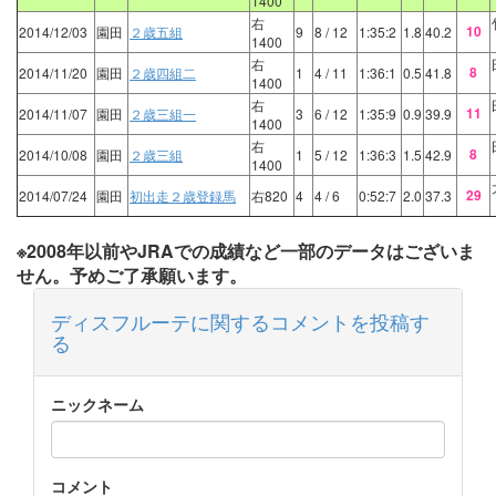
1400
右
10
2014/12/03
園田
２歳五組
9
8
/ 12
1:35:2
1.8
40.2
1400
右
8
2014/11/20
園田
２歳四組二
1
4
/ 11
1:36:1
0.5
41.8
1400
右
11
2014/11/07
園田
２歳三組一
3
6
/ 12
1:35:9
0.9
39.9
1400
右
8
2014/10/08
園田
２歳三組
1
5
/ 12
1:36:3
1.5
42.9
1400
29
2014/07/24
園田
初出走２歳登録馬
右820
4
4
/ 6
0:52:7
2.0
37.3
※2008年以前やJRAでの成績など一部のデータはございま
せん。予めご了承願います。
ディスフルーテに関するコメントを投稿す
る
ニックネーム
コメント