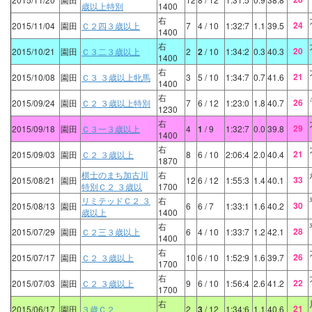
歳以上特別
1400
右
24
2015/11/04
園田
Ｃ２四３歳以上
7
4
/ 10
1:32:7
1.1
39.5
1400
右
20
2015/10/21
園田
Ｃ３二３歳以上
2
2
/ 10
1:34:2
0.3
40.3
1400
右
21
2015/10/08
園田
Ｃ３ ３歳以上牝馬
3
5
/ 10
1:34:7
0.7
41.6
1400
右
26
2015/09/24
園田
Ｃ２ ３歳以上特別
7
6
/ 12
1:23:0
1.8
40.7
1230
右
29
2015/09/18
園田
Ｃ３一３歳以上
4
1
/ 9
1:32:7
0.0
39.8
1400
右
21
2015/09/03
園田
Ｃ２ ３歳以上
8
6
/ 10
2:06:4
2.0
40.4
1870
棋士のまち加古川
右
33
2015/08/21
園田
12
6
/ 12
1:55:3
1.4
40.1
特別Ｃ２ ３歳以
1700
リミテッドＣ２ ３
右
30
2015/08/13
園田
6
6
/ 7
1:33:1
1.6
40.2
歳以上
1400
右
28
2015/07/29
園田
Ｃ２三３歳以上
6
4
/ 10
1:33:7
1.2
42.1
1400
右
26
2015/07/17
園田
Ｃ２ ３歳以上
10
6
/ 10
1:52:9
1.6
39.7
1700
右
22
2015/07/03
園田
Ｃ２ ３歳以上
9
6
/ 10
1:56:4
2.6
41.2
1700
右
21
2015/06/17
園田
３歳Ｃ２
2
3
/ 12
1:34:6
1.1
40.6