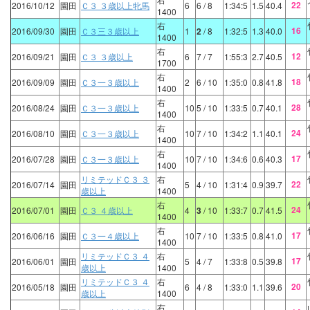
22
2016/10/12
園田
Ｃ３ ３歳以上牝馬
6
6
/ 8
1:34:5
1.5
40.4
1400
右
16
2016/09/30
園田
Ｃ３三３歳以上
1
2
/ 8
1:32:5
1.3
40.0
1400
右
12
2016/09/21
園田
Ｃ３ ３歳以上
6
7
/ 7
1:55:3
2.7
40.5
1700
右
18
2016/09/09
園田
Ｃ３一３歳以上
2
6
/ 10
1:35:0
0.8
41.8
1400
右
28
2016/08/24
園田
Ｃ３一３歳以上
10
5
/ 10
1:33:5
0.7
40.1
1400
右
24
2016/08/10
園田
Ｃ３一３歳以上
10
7
/ 10
1:34:2
1.1
40.1
1400
右
17
2016/07/28
園田
Ｃ３一３歳以上
10
7
/ 10
1:34:6
0.6
40.3
1400
リミテッドＣ３ ３
右
22
2016/07/14
園田
5
4
/ 10
1:31:4
0.9
39.7
歳以上
1400
右
24
2016/07/01
園田
Ｃ３ ４歳以上
4
3
/ 10
1:33:7
0.7
41.5
1400
右
17
2016/06/16
園田
Ｃ３一４歳以上
10
7
/ 10
1:33:5
0.8
41.0
1400
リミテッドＣ３ ４
右
17
2016/06/01
園田
5
4
/ 7
1:33:8
0.5
39.8
歳以上
1400
リミテッドＣ３ ４
右
20
2016/05/18
園田
6
4
/ 8
1:33:0
1.1
39.6
歳以上
1400
右