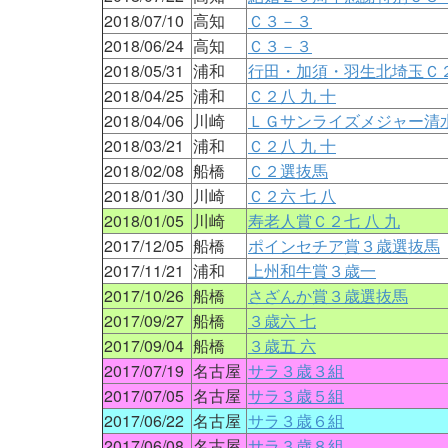
2018/07/10
高知
Ｃ３－３
2018/06/24
高知
Ｃ３－３
2018/05/31
浦和
行田・加須・羽生北埼玉Ｃ
2018/04/25
浦和
Ｃ２八 九 十
2018/04/06
川崎
ＬＧサンライズメジャー清
2018/03/21
浦和
Ｃ２八 九 十
2018/02/08
船橋
Ｃ２選抜馬
2018/01/30
川崎
Ｃ２六 七 八
2018/01/05
川崎
寿老人賞Ｃ２七 八 九
2017/12/05
船橋
ポインセチア賞３歳選抜馬
2017/11/21
浦和
上州和牛賞３歳一
2017/10/26
船橋
さざんか賞３歳選抜馬
2017/09/27
船橋
３歳六 七
2017/09/04
船橋
３歳五 六
2017/07/19
名古屋
サラ３歳３組
2017/07/05
名古屋
サラ３歳５組
2017/06/22
名古屋
サラ３歳６組
2017/06/08
名古屋
サラ３歳８組