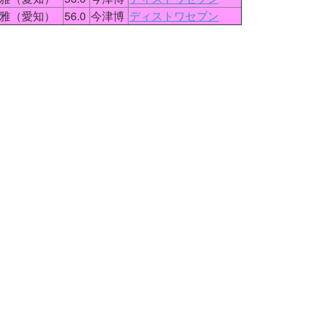
雅（愛知）
56.0
今津博
ディストワセブン