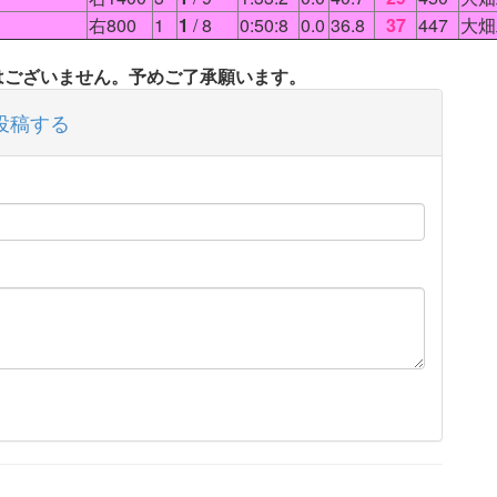
右800
1
1
/ 8
0:50:8
0.0
36.8
37
447
大畑
タはございません。予めご了承願います。
投稿する