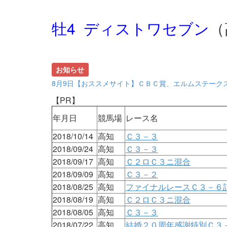
牡4 ディストワセブン
（
お知らせ
8月9日【おススメサイト】ＣＢＣ賞、エルムステーク
【PR】
年月日
競馬場
レース名
2018/10/14
高知
Ｃ３－３
2018/09/24
高知
Ｃ３－３
2018/09/17
高知
Ｃ２ロＣ３ニ混合
2018/09/09
高知
Ｃ３－２
2018/08/25
高知
ファイナルレースＣ３－６
2018/08/19
高知
Ｃ２ロＣ３ニ混合
2018/08/05
高知
Ｃ３－３
2018/07/22
高知
結婚２０周年感謝特別Ｃ３