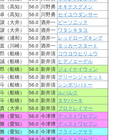
浩（高知）
56.0
川野勇
オキテスグメシ
卓（高知）
56.0
川野勇
セイユウダンサー
譲（大井）
56.0
酒井一
ビーソニック
譲（大井）
56.0
酒井一
ワタシキタヨ
彬（浦和）
56.0
酒井一
レッドローズキング
直（川崎）
56.0
酒井一
タッカースタート
昂（船橋）
56.0
新井清
コウヨウヒリュウ
誠（船橋）
56.0
新井清
ヒデノエーデル
昂（船橋）
56.0
新井清
ジェイケイウィン
斗（船橋）
56.0
新井清
グリーンジャケット
斗（船橋）
56.0
新井清
シンボリバトー
斗（船橋）
56.0
新井清
ルパルク
斗（船橋）
56.0
新井清
タヤバーキ
貴（大井）
56.0
新井清
プロクレイマー
雅（愛知）
56.0
今津博
ディストワセブン
雅（愛知）
56.0
今津博
ディストワセブン
雅（愛知）
56.0
今津博
フライングサラ
雅（愛知）
56.0
今津博
ディストワセブン