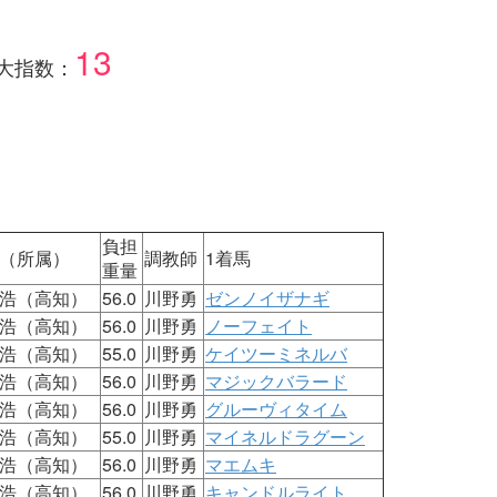
13
大指数：
負担
（所属）
調教師
1着馬
重量
浩（高知）
56.0
川野勇
ゼンノイザナギ
浩（高知）
56.0
川野勇
ノーフェイト
浩（高知）
55.0
川野勇
ケイツーミネルバ
浩（高知）
56.0
川野勇
マジックバラード
浩（高知）
56.0
川野勇
グルーヴィタイム
浩（高知）
55.0
川野勇
マイネルドラグーン
浩（高知）
56.0
川野勇
マエムキ
浩（高知）
56.0
川野勇
キャンドルライト