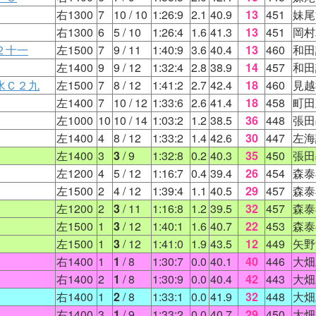
右1300
7
10
/ 10
1:26:9
2.1
40.9
13
451
妹尾
右1300
6
5
/ 10
1:26:4
1.6
41.3
13
451
岡村
２十一
左1500
7
9
/ 11
1:40:9
3.6
40.4
13
460
和田
左1400
9
9
/ 12
1:32:4
2.8
38.9
14
457
和田
水Ｃ２九
左1500
7
8
/ 12
1:41:2
2.7
42.4
18
460
見越
左1400
7
10
/ 12
1:33:6
2.6
41.4
18
458
町田
左1000
10
10
/ 14
1:03:2
1.2
38.5
36
448
張田
左1400
4
8
/ 12
1:33:2
1.4
42.6
30
447
左海
左1400
3
3
/ 9
1:32:8
0.2
40.3
35
450
張田
左1200
4
5
/ 12
1:16:7
0.4
39.4
26
454
森泰
左1500
2
4
/ 12
1:39:4
1.1
40.5
29
457
森泰
左1200
2
3
/ 11
1:16:8
1.2
39.5
32
457
森泰
左1500
1
3
/ 12
1:40:1
1.6
40.7
22
453
森泰
左1500
1
3
/ 12
1:41:0
1.9
43.5
12
449
矢野
右1400
1
1
/ 8
1:30:7
0.0
40.1
40
446
大畑
右1400
2
1
/ 8
1:30:9
0.0
40.4
42
443
大畑
右1400
1
2
/ 8
1:33:1
0.0
41.9
32
448
大畑
右1400
3
1
/ 9
1:33:2
0.0
40.7
29
450
大畑