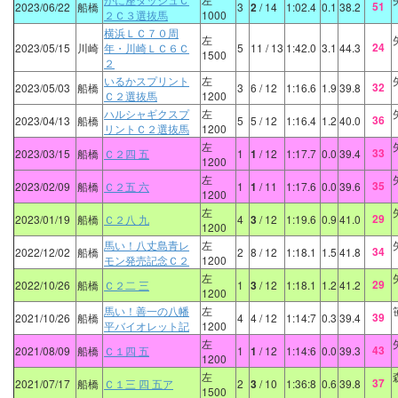
51
2023/06/22
船橋
3
2
/ 14
1:02.4
0.1
38.2
２Ｃ３選抜馬
1000
横浜ＬＣ７０周
左
24
2023/05/15
川崎
年・川崎ＬＣ６Ｃ
5
11
/ 13
1:42.0
3.1
44.3
1500
２
いるかスプリント
左
32
2023/05/03
船橋
3
6
/ 12
1:16.6
1.9
39.8
Ｃ２選抜馬
1200
ハルシャギクスプ
左
36
2023/04/13
船橋
5
5
/ 12
1:16.4
1.2
40.0
リントＣ２選抜馬
1200
左
33
2023/03/15
船橋
Ｃ２四 五
1
1
/ 12
1:17.7
0.0
39.4
1200
左
35
2023/02/09
船橋
Ｃ２五 六
1
1
/ 11
1:17.6
0.0
39.6
1200
左
29
2023/01/19
船橋
Ｃ２八 九
4
3
/ 12
1:19.6
0.9
41.0
1200
馬い！八丈島青レ
左
34
2022/12/02
船橋
2
8
/ 12
1:18.1
1.5
41.8
モン発売記念Ｃ２
1200
左
29
2022/10/26
船橋
Ｃ２二 三
1
3
/ 12
1:18.1
1.2
41.2
1200
馬い！善一の八幡
左
39
2021/10/26
船橋
4
4
/ 12
1:14:7
0.3
39.4
平バイオレット記
1200
左
43
2021/08/09
船橋
Ｃ１四 五
1
1
/ 12
1:14:6
0.0
39.3
1200
左
37
2021/07/17
船橋
Ｃ１三 四 五ア
2
3
/ 10
1:36:8
0.6
39.8
1500