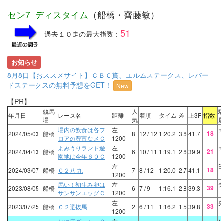
セン7 ディスタイム
（船橋・齊藤敏）
51
過去１０走の最大指数：
お知らせ
8月8日【おススメサイト】ＣＢＣ賞、エルムステークス、レパー
ドステークスの無料予想をGET！
New
【PR】
競馬
人
年月日
レース名
距離
着順
タイム
差
上3F
指数
場
気
場内の飲食は各フ
左
18
2024/05/03
船橋
8
12
/ 12
1:20.2
3.6
41.7
ロアの豊富なメＣ
1200
よみうりランド遊
左
21
2024/04/13
船橋
6
10
/ 11
1:19.1
2.6
39.9
園地は今年６０Ｃ
1200
左
18
2024/03/07
船橋
Ｃ２八 九
7
8
/ 12
1:20.0
2.7
41.1
1200
馬い！初生み卵は
左
39
2023/08/05
船橋
6
7
/ 9
1:16.1
2.8
39.3
サンサンエッグＣ
1200
左
33
2023/07/25
船橋
Ｃ２選抜馬
2
6
/ 11
1:16.2
1.5
39.8
1200
かに座ダッシュＣ
左