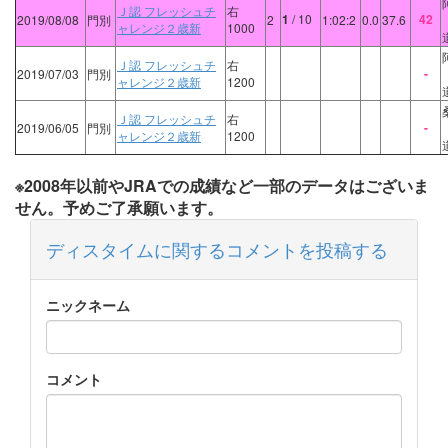
Ｊ認 フレッシュチ
右
1
/ 10
42
2019/08/08
門別
2
1:02:2
0.0
37.6
ャレンジ２歳新
1000
Ｊ認 フレッシュチ
右
-
2019/07/03
門別
ャレンジ２歳新
1200
Ｊ認 フレッシュチ
右
-
2019/06/05
門別
ャレンジ２歳新
1200
※2008年以前やJRAでの成績など一部のデータはございま
せん。予めご了承願います。
ディスタイムに関するコメントを投稿する
ニックネーム
コメント