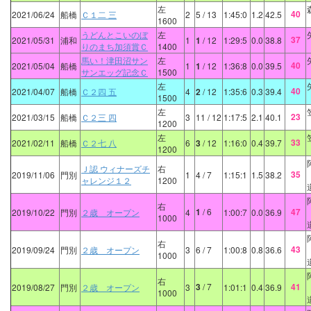
左
40
2021/06/24
船橋
Ｃ１二 三
2
5
/ 13
1:45:0
1.2
42.5
1600
うどんとこいのぼ
左
37
2021/05/31
浦和
1
1
/ 12
1:29:5
0.0
38.8
りのまち加須賞Ｃ
1400
馬い！津田沼サン
左
40
2021/05/04
船橋
1
1
/ 12
1:36:8
0.0
39.5
サンエッグ記念Ｃ
1500
左
40
2021/04/07
船橋
Ｃ２四 五
4
2
/ 12
1:35:6
0.3
39.4
1500
左
23
2021/03/15
船橋
Ｃ２三 四
3
11
/ 12
1:17:5
2.1
40.1
1200
左
33
2021/02/11
船橋
Ｃ２七 八
6
3
/ 12
1:16:0
0.4
39.7
1200
Ｊ認 ウィナーズチ
右
35
2019/11/06
門別
1
4
/ 7
1:15:1
1.5
38.2
ャレンジ１２
1200
右
1
/ 6
47
2019/10/22
門別
２歳 オープン
4
1:00:7
0.0
36.9
1000
右
43
2019/09/24
門別
２歳 オープン
3
6
/ 7
1:00:8
0.8
36.6
1000
右
3
/ 7
41
2019/08/27
門別
２歳 オープン
3
1:01:1
0.4
36.9
1000