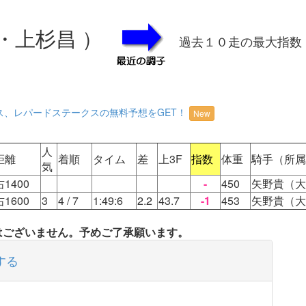
・上杉昌 ）
過去１０走の最大指数
ス、レパードステークスの無料予想をGET！
New
人
距離
着順
タイム
差
上3F
指数
体重
騎手（所属
気
右1400
-
450
矢野貴（大
右1600
3
4
/ 7
1:49:6
2.2
43.7
-1
453
矢野貴（大
タはございません。予めご了承願います。
する