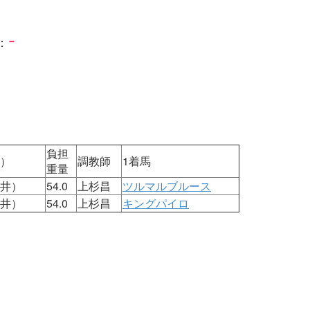
-
：
負担
）
調教師
1着馬
重量
井）
54.0
上杉昌
ツルマルブルース
井）
54.0
上杉昌
キングパイロ