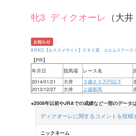
牝3 ディクオーレ
（大井
お知らせ
8月8日【おススメサイト】ＣＢＣ賞、エルムステーク
【PR】
年月日
競馬場
レース名
2014/01/21
大井
３歳６５万円以下
2013/12/27
大井
２歳新馬
※2008年以前やJRAでの成績など一部のデー
ディクオーレに関するコメントを投稿
ニックネーム