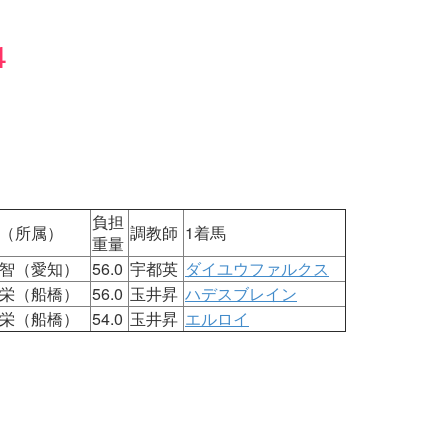
4
負担
（所属）
調教師
1着馬
重量
智（愛知）
56.0
宇都英
ダイユウファルクス
栄（船橋）
56.0
玉井昇
ハデスブレイン
栄（船橋）
54.0
玉井昇
エルロイ