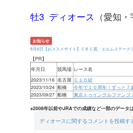
牡3 ディオース
（愛知・
お知らせ
8月6日【おススメサイト】ＣＢＣ賞、エルムステーク
【PR】
年月日
競馬場
レース名
2023/11/16
名古屋
Ｃ１０組
2023/10/24
船橋
今年で１０周年！ずっと７
2023/09/27
船橋
東京トゥインクルファンフ
※2008年以前やJRAでの成績など一部のデー
ディオースに関するコメントを投稿す