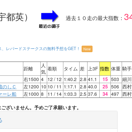
宇都英）
3
過去１０走の最大指数：
ス、レパードステークスの無料予想をGET！
New
人
距離
着順
タイム
差
上3F
指数
体重
騎手
気
右1500
4
12
/ 12
1:40.2
2.8
41.1
15
503
細川
歳のしＣ
左1200
10
10
/ 11
1:17.1
2.8
40.0
25
506
西村
ァーレ船
左1000
8
11
/ 14
1:03.3
2.5
37.6
34
497
西村
タはございません。予めご了承願います。
る