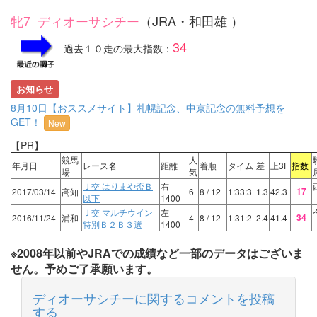
牝7 ディオーサシチー
（JRA・和田雄 ）
34
過去１０走の最大指数：
お知らせ
8月10日【おススメサイト】札幌記念、中京記念の無料予想を
GET！
New
【PR】
競馬
人
年月日
レース名
距離
着順
タイム
差
上3F
指数
場
気
Ｊ交 はりまや盃Ｂ
右
17
2017/03/14
高知
6
8
/ 12
1:33:3
1.3
42.3
以下
1400
Ｊ交 マルチウイン
左
34
2016/11/24
浦和
4
8
/ 12
1:31:2
2.4
41.4
特別Ｂ２Ｂ３選
1400
※2008年以前やJRAでの成績など一部のデータはございま
せん。予めご了承願います。
ディオーサシチーに関するコメントを投稿
する