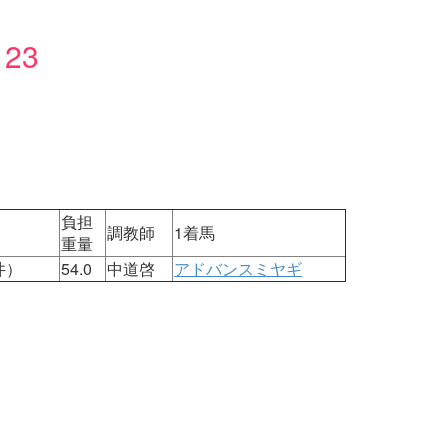
23
：
負担
）
調教師
1着馬
重量
井）
54.0
中道啓
アドバンスミヤギ