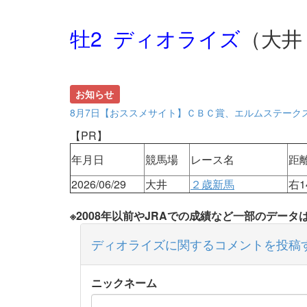
牡2 ディオライズ
（大井
お知らせ
8月7日【おススメサイト】ＣＢＣ賞、エルムステーク
【PR】
年月日
競馬場
レース名
距
2026/06/29
大井
２歳新馬
右1
※2008年以前やJRAでの成績など一部のデー
ディオライズに関するコメントを投稿
ニックネーム