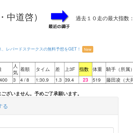
・中道啓）
過去１０走の最大指数
ス、レパードステークスの無料予想をGET！
New
人
離
着順
タイム
差
上3F
指数
体重
騎手（所属
気
400
3
4
/ 8
1:30.9
1.3
39.4
23
519
藤田凌（大
タはございません。予めご了承願います。
する