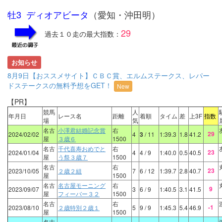
牡3 ディオアビータ
（愛知・沖田明）
29
過去１０走の最大指数：
お知らせ
8月9日【おススメサイト】ＣＢＣ賞、エルムステークス、レパー
ドステークスの無料予想をGET！
New
【PR】
競馬
人
年月日
レース名
距離
着順
タイム
差
上3F
指数
場
気
名古
小澤君結婚記念賞
右
29
2024/02/02
4
3
/ 11
1:39.3
1.8
41.2
屋
３歳６
1500
名古
千代喜寿おめでと
右
23
2024/01/04
4
4
/ 9
1:40.0
0.5
40.5
屋
う祭３歳７
1500
名古
右
23
2023/10/05
２歳２組
7
6
/ 12
1:39.7
2.8
40.7
屋
1500
名古
名古屋モーニング
右
9
2023/09/07
3
6
/ 9
1:40.5
3.1
41.5
屋
フィーバー３２
1500
名古
右
-1
2023/08/10
２歳特別２歳１
5
9
/ 9
1:45.3
5.4
46.9
屋
1500
名古