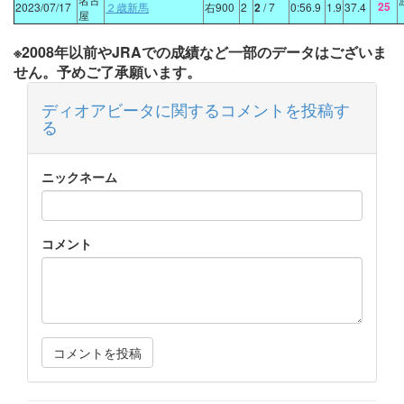
25
2023/07/17
２歳新馬
右900
2
2
/ 7
0:56.9
1.9
37.4
屋
※2008年以前やJRAでの成績など一部のデータはございま
せん。予めご了承願います。
ディオアビータに関するコメントを投稿す
る
ニックネーム
コメント