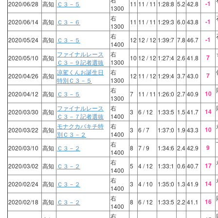
-1
2020/06/28
高知
Ｃ３－５
11
11
/ 11
1:28:8
5.2
42.8
1300
右
-1
2020/06/14
高知
Ｃ３－６
11
11
/ 11
1:29:3
6.0
43.8
1300
右
-1
2020/05/24
高知
Ｃ３－５
12
12
/ 12
1:39:7
7.8
46.7
1400
ファイナルレース
右
7
2020/05/10
高知
10
12
/ 12
1:27:4
2.6
41.8
Ｃ３－９記者選抜
1300
凉駕くんお誕生日
右
7
2020/04/26
高知
12
11
/ 12
1:29:4
3.7
43.0
特別Ｃ３－５
1300
右
10
2020/04/12
高知
Ｃ３－５
7
11
/ 11
1:26:0
2.7
40.9
1300
ファイナルレース
右
14
2020/03/30
高知
3
6
/ 12
1:33:5
1.5
41.7
Ｃ３－７記者選抜
1400
モナクカバキチ特
右
10
2020/03/22
高知
3
6
/ 7
1:37:0
1.9
43.3
別Ｃ３－２
1400
右
9
2020/03/10
高知
Ｃ３－２
8
7
/ 9
1:34:6
2.4
42.9
1400
右
17
2020/03/02
高知
Ｃ３－２
5
4
/ 12
1:33:1
0.6
40.7
1400
右
14
2020/02/24
高知
Ｃ３－２
3
4
/ 10
1:35:0
1.3
41.9
1400
右
16
2020/02/18
高知
Ｃ３－２
8
6
/ 12
1:33:5
2.2
41.1
1400
右