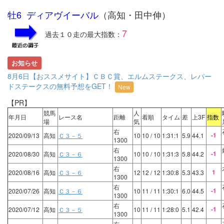
牡6 ディアヴイーバル
（高知・田中伸）
7
過去１０走の最大指数：
お知らせ
8月6日【おススメサイト】ＣＢＣ賞、エルムステークス、レパー
ドステークスの無料予想をGET！
New
【PR】
競馬
人
年月日
レース名
距離
着順
タイム
差
上3F
指数
場
気
右
-1
2020/09/13
高知
Ｃ３－５
10
10
/ 10
1:31:1
5.9
44.1
1300
右
-1
2020/08/30
高知
Ｃ３－６
10
10
/ 10
1:31:3
5.8
44.2
1300
右
1
2020/08/16
高知
Ｃ３－６
12
12
/ 12
1:30:8
5.3
43.3
1300
右
-1
2020/07/26
高知
Ｃ３－６
10
11
/ 11
1:30:1
6.0
44.5
1300
右
-1
2020/07/12
高知
Ｃ３－５
10
11
/ 11
1:28:0
5.1
42.4
1300
右