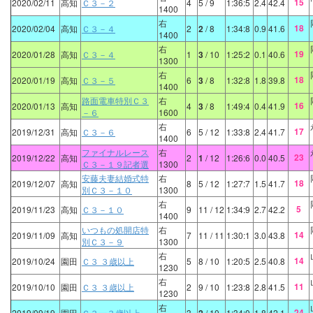
15
2020/02/11
高知
Ｃ３－２
4
5
/ 9
1:36:5
2.4
42.4
1400
右
18
2020/02/04
高知
Ｃ３－４
2
2
/ 8
1:34:8
0.9
41.6
1400
右
19
2020/01/28
高知
Ｃ３－４
1
3
/ 10
1:25:2
0.1
40.6
1300
右
18
2020/01/19
高知
Ｃ３－５
6
3
/ 8
1:32:8
1.8
39.8
1400
路面電車特別Ｃ３
右
16
2020/01/13
高知
4
3
/ 8
1:49:4
0.4
41.9
－６
1600
右
17
2019/12/31
高知
Ｃ３－６
6
5
/ 12
1:33:8
2.4
41.7
1400
ファイナルレース
右
23
2019/12/22
高知
2
1
/ 12
1:26:6
0.0
40.5
Ｃ３－１９記者選
1300
安藤夫妻結婚式特
右
18
2019/12/07
高知
8
5
/ 12
1:27:7
1.5
41.7
別Ｃ３－１０
1300
右
5
2019/11/23
高知
Ｃ３－１０
9
11
/ 12
1:34:9
2.7
42.2
1400
いつもの処開店特
右
14
2019/11/09
高知
7
11
/ 11
1:30:1
3.0
43.8
別Ｃ３－９
1300
右
14
2019/10/24
園田
Ｃ３ ３歳以上
5
8
/ 10
1:20:5
2.5
40.8
1230
右
11
2019/10/10
園田
Ｃ３ ３歳以上
2
9
/ 10
1:23:8
2.8
41.5
1230
右
24
2019/09/19
園田
Ｃ３一３歳以上
3
/ 10
1:34:0
1.8
42.1