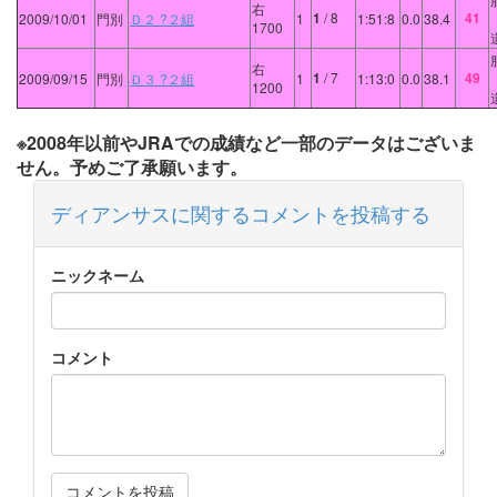
右
1
/ 8
41
2009/10/01
門別
Ｄ２ ?２組
1
1:51:8
0.0
38.4
1700
右
1
/ 7
49
2009/09/15
門別
Ｄ３ ?２組
1
1:13:0
0.0
38.1
1200
※2008年以前やJRAでの成績など一部のデータはございま
せん。予めご了承願います。
ディアンサスに関するコメントを投稿する
ニックネーム
コメント