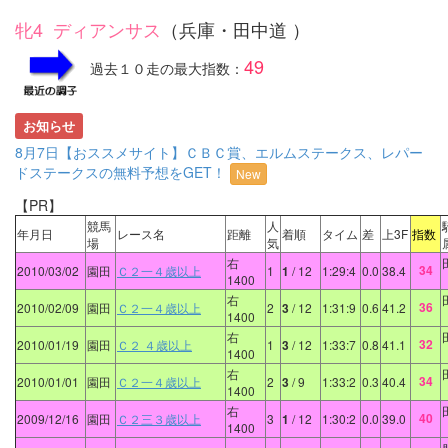
牝4 ディアンサス
（兵庫・田中道 ）
49
過去１０走の最大指数：
お知らせ
8月7日【おススメサイト】ＣＢＣ賞、エルムステークス、レパー
ドステークスの無料予想をGET！
New
【PR】
競馬
人
年月日
レース名
距離
着順
タイム
差
上3F
指数
場
気
右
34
2010/03/02
園田
Ｃ２一４歳以上
1
1
/ 12
1:29:4
0.0
38.4
1400
右
36
2010/02/09
園田
Ｃ２一４歳以上
2
3
/ 12
1:31:9
0.6
41.2
1400
右
32
2010/01/19
園田
Ｃ２ ４歳以上
1
3
/ 12
1:33:7
0.8
41.1
1400
右
34
2010/01/01
園田
Ｃ２一４歳以上
2
3
/ 9
1:33:2
0.3
40.4
1400
右
40
2009/12/16
園田
Ｃ２三３歳以上
3
1
/ 12
1:30:2
0.0
39.0
1400