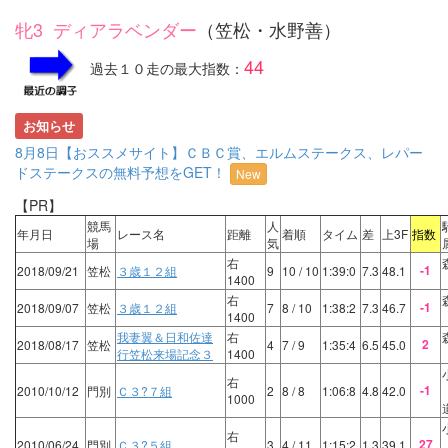
牝3 ディアラベンダー
（笠松・水野善）
44
過去１０走の最大指数：
お知らせ
8月8日【おススメサイト】ＣＢＣ賞、エルムステークス、レパー
ドステークスの無料予想をGET！
New
【PR】
競馬
人
年月日
レース名
距離
着順
タイム
差
上3F
指数
場
気
右
-1
2018/09/21
笠松
３歳１２組
9
10
/ 10
1:39:0
7.3
48.1
1400
右
-1
2018/09/07
笠松
３歳１２組
7
8
/ 10
1:38:2
7.3
46.7
1400
我妻翼＆日和佐達
右
2
2018/08/17
笠松
4
7
/ 9
1:35:4
6.5
45.0
行笠松来場記念３
1400
右
-1
2010/10/12
門別
Ｃ３?７組
2
8
/ 8
1:06:8
4.8
42.0
1000
右
27
2010/06/24
門別
Ｃ３?５組
3
4
/ 11
1:15:2
1.3
39.1