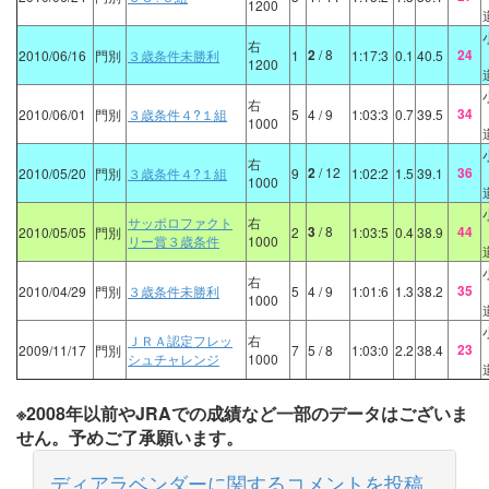
1200
右
2
/ 8
24
2010/06/16
門別
３歳条件未勝利
1
1:17:3
0.1
40.5
1200
右
34
2010/06/01
門別
３歳条件４?１組
5
4
/ 9
1:03:3
0.7
39.5
1000
右
2
/ 12
36
2010/05/20
門別
３歳条件４?１組
9
1:02:2
1.5
39.1
1000
サッポロファクト
右
3
/ 8
44
2010/05/05
門別
2
1:03:5
0.4
38.9
リー賞３歳条件
1000
右
35
2010/04/29
門別
３歳条件未勝利
5
4
/ 9
1:01:6
1.3
38.2
1000
ＪＲＡ認定フレッ
右
23
2009/11/17
門別
7
5
/ 8
1:03:0
2.2
38.4
シュチャレンジ
1000
※2008年以前やJRAでの成績など一部のデータはございま
せん。予めご了承願います。
ディアラベンダーに関するコメントを投稿