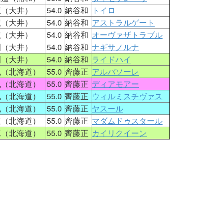
龍（大井）
54.0
納谷和
トイロ
龍（大井）
54.0
納谷和
アストラルゲート
龍（大井）
54.0
納谷和
オーヴァザトラブル
訓（大井）
54.0
納谷和
ナギサノルナ
訓（大井）
54.0
納谷和
ライドハイ
楓（北海道）
55.0
齊藤正
アルバソーレ
楓（北海道）
55.0
齊藤正
ディアモアー
楓（北海道）
55.0
齊藤正
ウィルミスチヴァス
楓（北海道）
55.0
齊藤正
ヤスール
真（北海道）
55.0
齊藤正
マダムドゥスタール
真（北海道）
55.0
齊藤正
カイリクイーン