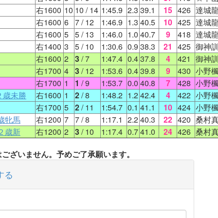
右1600
10
10
/ 14
1:45.9
2.3
39.1
15
426
達城
右1600
6
7
/ 12
1:46.9
1.3
40.5
10
425
達城
右1600
5
5
/ 13
1:46.0
1.0
40.7
9
418
達城
右1400
3
5
/ 10
1:30.6
0.9
38.3
21
425
御神
右1600
2
3
/ 7
1:47.4
0.4
37.8
4
421
御神
右1700
4
3
/ 12
1:53.6
0.4
39.8
9
430
小野
右1700
1
1
/ 9
1:53.7
0.0
40.8
7
428
小野
２歳未勝
右1600
1
2
/ 8
1:48.2
1.2
42.4
4
422
小野
右1700
5
2
/ 11
1:54.7
0.1
41.1
10
424
小野
歳牝馬
右1200
7
7
/ 8
1:17.1
2.2
40.3
22
420
桑村
２歳新
右1200
2
3
/ 10
1:17.4
0.7
41.0
24
426
桑村
タはございません。予めご了承願います。
する