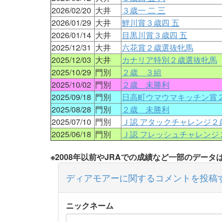
2026/02/20
大井
３歳一 二 三
2026/01/29
大井
鯉川賞３歳四 五
2026/01/14
大井
目黒川賞３歳四 五
2025/12/31
大井
六花賞２歳選抜牝馬
2025/12/03
大井
カナリア特別２歳選抜牝馬
2025/10/29
門別
２歳 ３組
2025/10/02
門別
２歳 未勝利
2025/09/18
門別
日高町ウマウマキッチン賞
2025/08/28
門別
２歳 未勝利
2025/07/10
門別
Ｊ認 アタックチャレンジ２
2025/06/18
門別
Ｊ認 フレッシュチャレンジ
※2008年以前やJRAでの成績など一部のデー
ディアモアーに関するコメントを投稿
ニックネーム