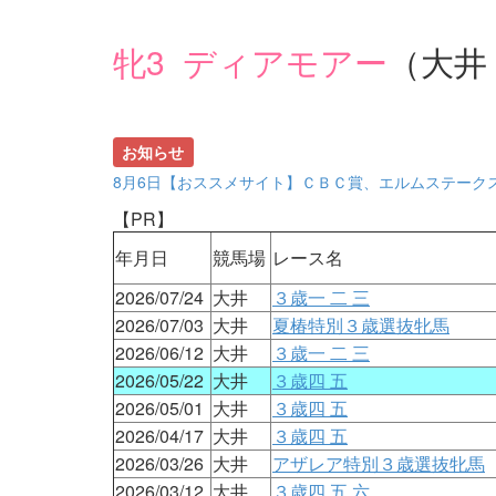
牝3 ディアモアー
（大井
お知らせ
8月6日【おススメサイト】ＣＢＣ賞、エルムステーク
【PR】
年月日
競馬場
レース名
2026/07/24
大井
３歳一 二 三
2026/07/03
大井
夏椿特別３歳選抜牝馬
2026/06/12
大井
３歳一 二 三
2026/05/22
大井
３歳四 五
2026/05/01
大井
３歳四 五
2026/04/17
大井
３歳四 五
2026/03/26
大井
アザレア特別３歳選抜牝馬
2026/03/12
大井
３歳四 五 六