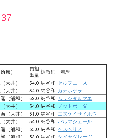
37
：
負担
（所属）
調教師
1着馬
重量
龍（大井）
54.0
納谷和
セルフエース
龍（大井）
54.0
納谷和
カナホゲラ
山遥（浦和）
53.0
納谷和
ムサシタルマエ
龍（大井）
54.0
納谷和
ノットボーダー
山海（大井）
51.0
納谷和
エヌケイサイボウ
現（大井）
54.0
納谷和
パルマシェール
山遥（浦和）
53.0
納谷和
ヘスペリス
山遥（浦和）
53.0
納谷和
タイセツレーヴ