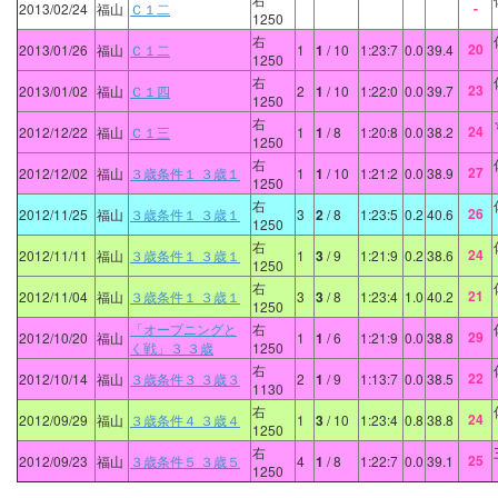
-
2013/02/24
福山
Ｃ１二
1250
右
20
2013/01/26
福山
Ｃ１二
1
1
/ 10
1:23:7
0.0
39.4
1250
右
23
2013/01/02
福山
Ｃ１四
2
1
/ 10
1:22:0
0.0
39.7
1250
右
24
2012/12/22
福山
Ｃ１三
1
1
/ 8
1:20:8
0.0
38.2
1250
右
27
2012/12/02
福山
３歳条件１ ３歳１
1
1
/ 10
1:21:2
0.0
38.9
1250
右
26
2012/11/25
福山
３歳条件１ ３歳１
3
2
/ 8
1:23:5
0.2
40.6
1250
右
24
2012/11/11
福山
３歳条件１ ３歳１
1
3
/ 9
1:21:9
0.2
38.6
1250
右
21
2012/11/04
福山
３歳条件１ ３歳１
3
3
/ 8
1:23:4
1.0
40.2
1250
「オープニングと
右
29
2012/10/20
福山
1
1
/ 6
1:21:9
0.0
38.8
く戦」３ ３歳
1250
右
22
2012/10/14
福山
３歳条件３ ３歳３
2
1
/ 9
1:13:7
0.0
38.5
1130
右
24
2012/09/29
福山
３歳条件４ ３歳４
1
3
/ 10
1:23:4
0.8
38.8
1250
右
25
2012/09/23
福山
３歳条件５ ３歳５
4
1
/ 8
1:22:7
0.0
39.1
1250