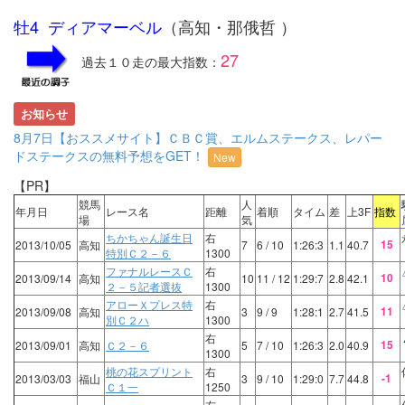
牡4 ディアマーベル
（高知・那俄哲 ）
27
過去１０走の最大指数：
お知らせ
8月7日【おススメサイト】ＣＢＣ賞、エルムステークス、レパー
ドステークスの無料予想をGET！
New
【PR】
競馬
人
年月日
レース名
距離
着順
タイム
差
上3F
指数
場
気
ちかちゃん誕生日
右
15
2013/10/05
高知
7
6
/ 10
1:26:3
1.1
40.7
特別Ｃ２－６
1300
ファナルレースＣ
右
10
2013/09/14
高知
10
11
/ 12
1:29:7
2.8
42.1
２－５記者選抜
1300
アローＸプレス特
右
11
2013/09/08
高知
3
9
/ 9
1:28:1
2.7
41.5
別Ｃ２ハ
1300
右
15
2013/09/01
高知
Ｃ２－６
5
7
/ 10
1:26:3
2.0
40.9
1300
桃の花スプリント
右
-1
2013/03/03
福山
3
9
/ 10
1:29:0
7.7
44.8
Ｃ１一
1250
右