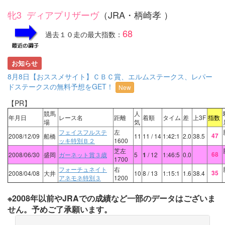
牝3 ディアプリザーヴ
（JRA・柄崎孝 ）
68
過去１０走の最大指数：
お知らせ
8月8日【おススメサイト】ＣＢＣ賞、エルムステークス、レパー
ドステークスの無料予想をGET！
New
【PR】
競馬
人
年月日
レース名
距離
着順
タイム
差
上3F
指数
場
気
フェイスフルステ
左
47
2008/12/09
船橋
11
11
/ 14
1:42:1
2.0
38.5
ッキ特別Ｂ２
1600
芝左
68
2008/06/30
盛岡
ガーネット賞３歳
5
1
/ 12
1:46:5
0.0
1700
フォーチュネイト
右
35
2008/04/08
大井
10
8
/ 13
1:15:1
1.6
38.4
アネモネ特別３
1200
※2008年以前やJRAでの成績など一部のデータはございま
せん。予めご了承願います。