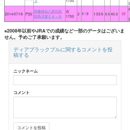
３
1700
景勝様似八景日高
右
1
/ 9
22
2014/07/16
門別
2
1:53:6
0.0
40.3
耶馬渓賞Ｃ４－６
1700
※2008年以前やJRAでの成績など一部のデータはございま
せん。予めご了承願います。
ディアブラックブルに関するコメントを投
稿する
ニックネーム
コメント