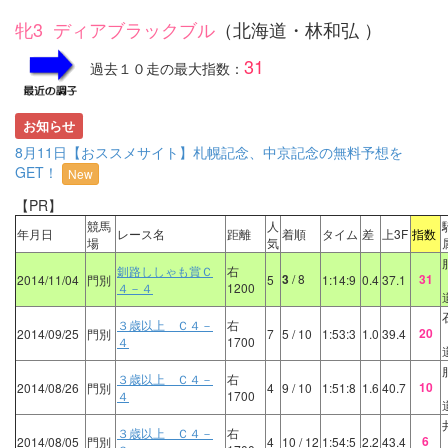
牝3 ディアブラックブル
（北海道・林和弘 ）
31
過去１０走の最大指数：
お知らせ
8月11日【おススメサイト】札幌記念、中京記念の無料予想を
GET！
New
【PR】
競馬
人
年月日
レース名
距離
着順
タイム
差
上3F
指数
場
気
釧路ししゃも賞Ｃ
右
3
/ 8
31
2014/11/04
門別
5
1:14:9
0.4
37.1
４－４
1200
３歳以上 Ｃ４－
右
20
2014/09/25
門別
7
5
/ 10
1:53:3
1.0
39.4
４
1700
３歳以上 Ｃ４－
右
10
2014/08/26
門別
4
9
/ 10
1:51:8
1.6
40.7
４
1700
３歳以上 Ｃ４－
右
6
2014/08/05
門別
4
10
/ 12
1:54:5
2.2
43.4