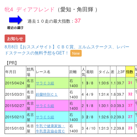
牝4 ディアフレンド
（愛知・角田輝 ）
37
過去１０走の最大指数：
お知らせ
8月8日【おススメサイト】ＣＢＣ賞、エルムステークス、レパー
ドステークスの無料予想をGET！
New
【PR】
競馬
人
年月日
レース名
距離
着順
タイム
差
上3F
指数
場
気
名古
右
31
2015/04/24
サラＣ３組
1
3
/ 8
1:30:6
1.1
39.7
屋
1400
名古
右
32
2015/03/31
鈴蘭特別Ｃ１
4
4
/ 9
1:31:4
1.6
39.7
屋
1400
名古
右
37
2015/02/27
サラＣ５組
2
1
/ 8
1:30:1
0.0
39.3
屋
1400
名古
右
27
2015/02/13
サラＣ５組
3
2
/ 8
1:32:6
0.2
39.3
屋
1400
名古
牛乳で健康家族・
右
23
2015/01/03
3
4
/ 10
1:31:3
1.2
39.8
屋
牛乳普及協会賞Ｃ
1400