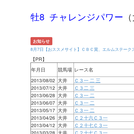
牡8 チャレンジパワー
（
お知らせ
8月7日【おススメサイト】ＣＢＣ賞、エルムステーク
【PR】
年月日
競馬場
レース名
2013/08/02
大井
Ｃ３一 二 三
2013/07/12
大井
Ｃ３二 三
2013/06/28
大井
Ｃ３一 二
2013/06/07
大井
Ｃ３一 二
2013/05/17
大井
Ｃ３一 二
2013/04/26
大井
Ｃ２十六Ｃ３一
2013/04/12
大井
Ｃ２十七Ｃ３一
2013/03/28
大井
Ｃ２十七Ｃ３一