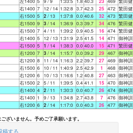
左1400
5
9
/ 9
1:33:5
1.8
40.3
23
469
繁田健
右1400
7
12
/ 14
1:32:8
3.7
42.3
25
472
繁田健
右1500
5
2
/ 13
1:37:8
0.0
40.6
32
473
繁田健
右1500
9
3
/ 14
1:36:9
0.3
39.7
34
476
繁田健
右1500
7
4
/ 11
1:39:2
0.9
40.5
16
474
繁田健
右1400
5
12
/ 13
1:31:9
2.5
41.5
14
471
御神訓
右1500
5
1
/ 14
1:38:3
0.0
40.0
15
471
繁田健
右1200
7
3
/ 14
1:15:7
0.0
39.2
29
467
御神訓
右1200
8
11
/ 14
1:16:3
2.2
39.7
27
469
御神訓
右1500
6
10
/ 11
1:40:9
2.5
42.9
1
468
御神訓
右1200
6
10
/ 13
1:16:6
1.2
40.8
27
463
御神訓
右1500
2
5
/ 11
1:39:5
0.4
41.1
15
470
御神訓
右1400
4
2
/ 11
1:30:3
0.0
40.7
26
474
御神訓
右1400
1
9
/ 13
1:34:8
2.7
43.8
7
476
御神訓
右1200
6
2
/ 14
1:17:0
0.0
40.3
26
477
御神訓
タはございません。予めご了承願います。
投稿する