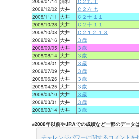
2009/01/14
浦和
Ｃ２九 十
2008/12/02
大井
Ｃ２六 七
2008/11/11
大井
Ｃ２十 １１
2008/10/28
大井
Ｃ２十 １１
2008/10/08
大井
Ｃ２１２ １３
2008/09/16
大井
３歳
2008/09/05
大井
３歳
2008/08/14
大井
３歳
2008/08/01
大井
３歳
2008/07/09
大井
３歳
2008/06/26
大井
３歳
2008/04/25
大井
３歳
2008/04/10
大井
３歳
2008/03/31
大井
３歳
2008/03/14
大井
３歳
※2008年以前やJRAでの成績など一部のデー
チャレンジパワーに関するコメントを