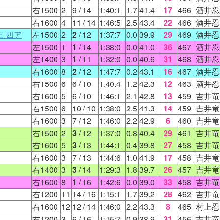
右1500
2
9
/ 14
1:40:1
1.7
41.4
17
466
酒井忍
右1600
4
11
/ 14
1:46:5
2.5
43.4
22
466
酒井忍
 四ア
左1500
2
2
/ 12
1:37:7
0.0
39.9
29
469
酒井忍
左1500
1
1
/ 14
1:38:0
0.0
41.0
36
467
酒井忍
左1400
3
1
/ 11
1:32:0
0.0
40.6
31
468
酒井忍
右1600
8
2
/ 12
1:47:7
0.2
43.1
16
467
酒井忍
右1500
6
6
/ 10
1:40:4
1.2
42.3
12
463
酒井忍
右1600
5
6
/ 10
1:46:1
2.1
42.8
13
459
吉井竜
右1500
6
10
/ 10
1:38:0
2.5
41.3
14
459
吉井竜
右1600
3
7
/ 12
1:46:0
2.2
42.9
6
460
吉井竜
右1500
2
3
/ 12
1:37:0
0.8
40.4
29
461
吉井竜
右1600
5
3
/ 13
1:44:1
0.4
39.8
27
458
吉井竜
右1600
3
7
/ 13
1:44:6
1.0
41.9
17
458
吉井竜
右1400
3
3
/ 14
1:29:3
1.8
39.7
26
457
吉井竜
右1600
8
1
/ 16
1:42:6
0.0
39.0
33
458
吉井竜
右1200
11
14
/ 16
1:15:1
1.7
39.2
28
462
吉井竜
右1600
12
12
/ 14
1:46:0
2.2
43.3
8
465
村上忍
右1200
3
6
/ 16
1:15:7
0.9
38.9
31
456
吉井竜