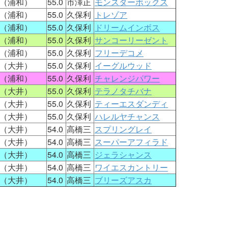
（浦和）
55.0
市澤正
モンスターボックス
（浦和）
55.0
久保利
トレゾア
（浦和）
55.0
久保利
ドリームインボス
（浦和）
55.0
久保利
サンコーリーゼント
（浦和）
55.0
久保利
フリーデコメ
（大井）
55.0
久保利
イーグルウッド
（浦和）
55.0
久保利
チャレンジパワー
（大井）
55.0
久保利
テラノタチバナ
（大井）
55.0
久保利
ティーエスダンディ
（大井）
55.0
久保利
ハレルヤチャンス
（大井）
54.0
高橋三
スプリングレイ
（大井）
54.0
高橋三
スーパーアフィラド
（大井）
54.0
高橋三
ジェラシャンス
（大井）
54.0
高橋三
ワイエスカントリー
（大井）
54.0
高橋三
ブリーズアスカ