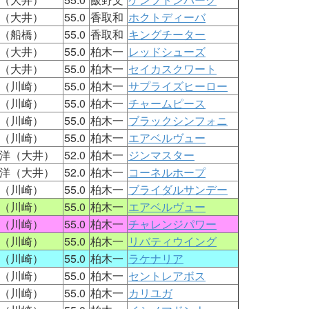
（大井）
55.0
香取和
ホクトディーバ
（船橋）
55.0
香取和
キングチーター
（大井）
55.0
柏木一
レッドシューズ
（大井）
55.0
柏木一
セイカスクワート
（川崎）
55.0
柏木一
サプライズヒーロー
（川崎）
55.0
柏木一
チャームピース
（川崎）
55.0
柏木一
ブラックシンフォニ
（川崎）
55.0
柏木一
エアベルヴュー
洋（大井）
52.0
柏木一
ジンマスター
洋（大井）
52.0
柏木一
コーネルホープ
（川崎）
55.0
柏木一
ブライダルサンデー
（川崎）
55.0
柏木一
エアベルヴュー
（川崎）
55.0
柏木一
チャレンジパワー
（川崎）
55.0
柏木一
リバティウイング
（川崎）
55.0
柏木一
ラケナリア
（川崎）
55.0
柏木一
セントレアボス
（川崎）
55.0
柏木一
カリユガ