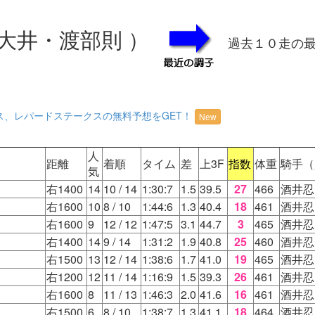
大井・渡部則 ）
過去１０走の
ス、レパードステークスの無料予想をGET！
New
人
距離
着順
タイム
差
上3F
指数
体重
騎手（
気
右1400
14
10
/ 14
1:30:7
1.5
39.5
27
466
酒井忍
右1600
10
8
/ 10
1:44:6
1.3
40.4
18
461
酒井忍
右1600
9
12
/ 12
1:47:5
3.1
44.7
3
465
酒井忍
右1400
14
9
/ 14
1:31:2
1.9
40.8
25
460
酒井忍
右1500
13
12
/ 14
1:38:6
1.7
41.0
19
465
酒井忍
右1200
12
11
/ 14
1:16:9
1.5
39.3
26
461
酒井忍
右1600
8
11
/ 13
1:46:3
2.0
41.6
16
461
酒井忍
右1500
6
8
/ 10
1:38:7
1.3
41.1
18
464
酒井忍