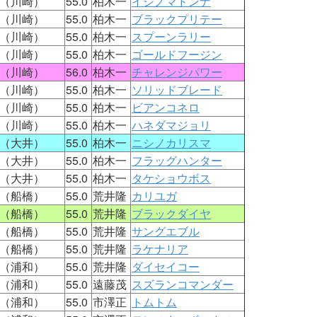
（川崎）
55.0
柏木一
イシノマドンナ
（川崎）
55.0
柏木一
ブラックプリテー
（川崎）
55.0
柏木一
スプーンラリー
（川崎）
55.0
柏木一
ゴールドフージン
（川崎）
56.0
柏木一
チャレンジパワー
（川崎）
55.0
柏木一
ソリッドブレード
（川崎）
55.0
柏木一
ビアンコネロ
（川崎）
55.0
柏木一
ハネダマジョリ
（大井）
55.0
柏木一
ニシノカリスマ
（大井）
55.0
柏木一
フラッグハンター
（大井）
55.0
柏木一
タケショウボス
（船橋）
55.0
荒井隆
カリユガ
（船橋）
55.0
荒井隆
ブラックダイヤ
（船橋）
55.0
荒井隆
サングエブル
（船橋）
55.0
荒井隆
ラケナリア
（浦和）
55.0
荒井隆
ダイセイコー
（浦和）
55.0
遠藤茂
スズランコマンダー
（浦和）
55.0
市澤正
トムトム