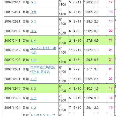
17
2009/03/14
高知
Ｄハ
5
6
/ 11
1:28:2
1.7
1300
右
14
2009/03/01
高知
Ｄ８
5
4
/ 10
1:35:5
2.0
1400
右
15
2009/02/21
高知
Ｄロ
9
8
/ 11
1:28:5
2.5
1300
右
22
2009/02/07
高知
Ｄ５
6
4
/ 8
1:28:5
0.9
1300
右
21
2009/01/18
高知
Ｅイ
2
3
/ 10
1:27:8
0.3
1300
成人の日特別Ｅ 選
右
21
2009/01/12
高知
11
9
/ 12
1:36:0
1.3
抜馬
1400
右
24
2009/01/03
高知
Ｅイ
6
3
/ 6
1:29:5
0.6
1300
年末年始は馬次第
右
20
2008/12/31
高知
8
7
/ 9
1:37:1
3.4
特別Ｅ 選抜馬
1400
右
20
2008/12/21
高知
Ｅイ
7
5
/ 10
1:29:5
2.5
1300
右
17
2008/12/14
高知
Ｅ２
4
3
/ 10
1:30:3
1.6
1300
右
18
2008/11/30
高知
Ｅイ
5
6
/ 10
1:28:4
3.3
1300
右
15
2008/11/24
高知
Ｅ２
7
6
/ 10
1:29:1
2.2
1300
名古
トルマリンオープ
右