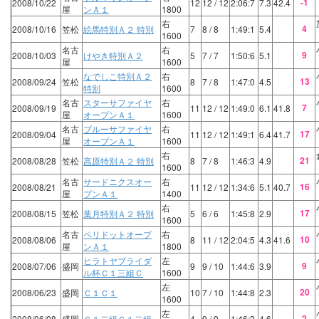
-1
2008/10/22
12
12
/ 12
2:06:7
7.3
42.4
屋
ンＡ１
1800
右
4
2008/10/16
笠松
絵馬特別Ａ２ 特別
7
8
/ 8
1:49:1
5.4
1600
名古
右
9
2008/10/03
けやき特別Ａ２
5
7
/ 7
1:50:6
5.1
屋
1600
なでしこ特別Ａ２
右
13
2008/09/24
笠松
8
7
/ 8
1:47:0
4.5
特別
1600
名古
スターサファイヤ
右
7
2008/09/19
11
12
/ 12
1:49:0
6.1
41.8
屋
オープンＡ１
1600
名古
ブルーサファイヤ
右
17
2008/09/04
11
12
/ 12
1:49:1
6.4
41.7
屋
オープンＡ１
1600
右
21
2008/08/28
笠松
高原特別Ａ２ 特別
8
7
/ 8
1:46:3
4.9
1600
名古
サードニクスオー
右
16
2008/08/21
11
12
/ 12
1:34:6
5.1
40.7
屋
プンＡ１
1400
右
17
2008/08/15
笠松
葉月特別Ａ２ 特別
5
6
/ 6
1:45:8
2.9
1600
名古
ペリドットオープ
右
10
2008/08/06
8
11
/ 12
2:04:5
4.3
41.6
屋
ンＡ１
1800
ヒラトヤブライダ
左
9
2008/07/06
盛岡
9
9
/ 10
1:44:6
3.9
ル杯Ｃ１三組Ｃ
1600
左
20
2008/06/23
盛岡
Ｃ１Ｃ１
10
7
/ 10
1:44:8
2.3
1600
左
2
2008/06/08
盛岡
Ｃ１二組Ｃ１二組
4
9
/ 9
1:46:2
4.6