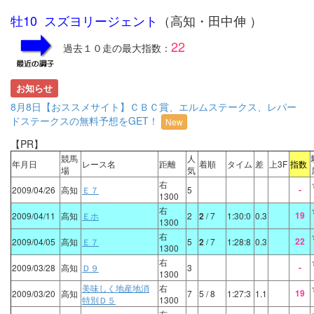
牡10 スズヨリージェント
（高知・田中伸 ）
22
過去１０走の最大指数：
お知らせ
8月8日【おススメサイト】ＣＢＣ賞、エルムステークス、レパー
ドステークスの無料予想をGET！
New
【PR】
競馬
人
年月日
レース名
距離
着順
タイム
差
上3F
指数
場
気
右
-
2009/04/26
高知
Ｅ７
5
1300
右
19
2009/04/11
高知
Ｅホ
2
2
/ 7
1:30:0
0.3
1300
右
22
2009/04/05
高知
Ｅ７
5
2
/ 7
1:28:8
0.3
1300
右
-
2009/03/28
高知
Ｄ９
3
1300
美味しく地産地消
右
19
2009/03/20
高知
7
5
/ 8
1:27:3
1.1
特別Ｄ５
1300
右