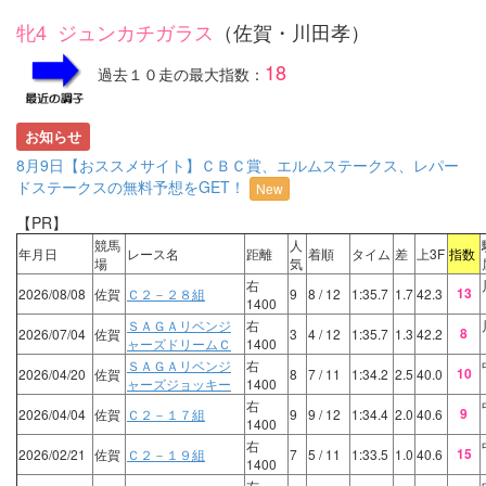
牝4 ジュンカチガラス
（佐賀・川田孝）
18
過去１０走の最大指数：
お知らせ
8月9日【おススメサイト】ＣＢＣ賞、エルムステークス、レパー
ドステークスの無料予想をGET！
New
【PR】
競馬
人
年月日
レース名
距離
着順
タイム
差
上3F
指数
場
気
右
13
2026/08/08
佐賀
Ｃ２－２８組
9
8
/ 12
1:35.7
1.7
42.3
1400
ＳＡＧＡリベンジ
右
8
2026/07/04
佐賀
3
4
/ 12
1:35.7
1.3
42.2
ャーズドリームＣ
1400
ＳＡＧＡリベンジ
右
10
2026/04/20
佐賀
8
7
/ 11
1:34.2
2.5
40.0
ャーズジョッキー
1400
右
9
2026/04/04
佐賀
Ｃ２－１７組
9
9
/ 12
1:34.4
2.0
40.6
1400
右
15
2026/02/21
佐賀
Ｃ２－１９組
7
5
/ 11
1:33.5
1.0
40.6
1400
右