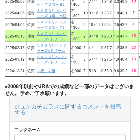
10
2025/06/09
佐賀
6
7
/ 11
1:34.8
3.2
40.9
ャーズ３歳－８組
1400
ＳＡＧＡリベンジ
右
7
2025/04/26
佐賀
10
8
/ 12
1:28.7
1.9
42.1
ャーズ３歳－８組
1300
ＳＡＧＡリベンジ
右
4
2025/04/06
佐賀
5
10
/ 11
1:29.4
2.5
42.7
ャーズ３歳－７組
1300
ＳＡＧＡリベンジ
右
15
2025/03/15
佐賀
2
3
/ 10
1:28.0
1.4
41.7
ャーズ×ドリーム
1300
ＳＡＧＡリベンジ
23
2025/02/15
佐賀
右900
3
4
/ 11
0:57.7
1.2
38.5
ャーズ×ドリーム
ＳＡＧＡリベンジ
右
13
2025/01/19
佐賀
8
5
/ 11
1:27.5
1.0
40.4
ャーズ×ドリーム
1300
18
2024/12/21
佐賀
２歳－７組
右900
7
5
/ 8
0:58.0
0.6
39.2
※2008年以前やJRAでの成績など一部のデータはございま
せん。予めご了承願います。
ジュンカチガラスに関するコメントを投稿
する
ニックネーム