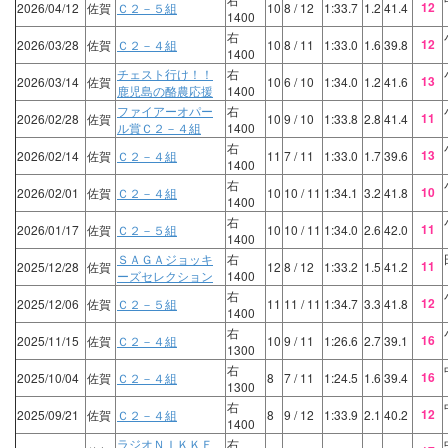
12
2026/04/12
佐賀
Ｃ２－５組
10
8
/ 12
1:33.7
1.2
41.4
1400
右
12
2026/03/28
佐賀
Ｃ２－４組
10
8
/ 11
1:33.0
1.6
39.8
1400
チェスト行け！！
右
13
2026/03/14
佐賀
10
6
/ 10
1:34.0
1.2
41.6
鹿児島の酪農応援
1400
ファイアーオパー
右
11
2026/02/28
佐賀
10
9
/ 10
1:33.8
2.8
41.4
ル賞Ｃ２－４組
1400
右
13
2026/02/14
佐賀
Ｃ２－４組
11
7
/ 11
1:33.0
1.7
39.6
1400
右
10
2026/02/01
佐賀
Ｃ２－４組
10
10
/ 11
1:34.1
3.2
41.8
1400
右
11
2026/01/17
佐賀
Ｃ２－５組
10
10
/ 11
1:34.0
2.6
42.0
1400
ＳＡＧＡジョッキ
右
11
2025/12/28
佐賀
12
8
/ 12
1:33.2
1.5
41.2
ーズセレクション
1400
右
12
2025/12/06
佐賀
Ｃ２－５組
11
11
/ 11
1:34.7
3.3
41.8
1400
右
16
2025/11/15
佐賀
Ｃ２－４組
10
9
/ 11
1:26.6
2.7
39.1
1300
右
16
2025/10/04
佐賀
Ｃ２－４組
8
7
/ 11
1:24.5
1.6
39.4
1300
右
12
2025/09/21
佐賀
Ｃ２－４組
8
9
/ 12
1:33.9
2.1
40.2
1400
ラジオＮＩＫＫＥ
右