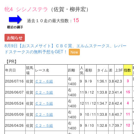
牝4 シシノステラ
（佐賀・柳井宏）
15
過去１０走の最大指数：
お知らせ
8月9日【おススメサイト】ＣＢＣ賞、エルムステークス、レパー
ドステークスの無料予想をGET！
New
【PR】
競馬
人
年月日
レース名
距離
着順
タイム
差
上3F
指数
場
気
右
3
2026/07/16
佐賀
Ｃ２－６組
9
9
/ 9
1:36.1
3.8
42.3
1400
右
15
2026/06/07
佐賀
Ｃ２－５組
11
9
/ 12
1:33.8
2.3
41.4
1400
右
4
2026/05/24
佐賀
Ｃ２－５組
12
11
/ 12
1:34.7
2.6
42.4
1400
右
11
2026/05/09
佐賀
Ｃ２－５組
9
10
/ 11
1:33.8
1.6
40.7
1400
右
12
2026/04/26
佐賀
Ｃ２－５組
9
9
/ 10
1:32.8
1.7
39.7
1400
右