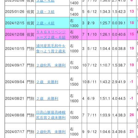
1400
右
13
2025/01/26
佐賀
３歳－３組
5
6
/ 12
1:34.3
1.5
42.3
1400
右
18
2024/12/15
佐賀
２歳－４組
3
2
/ 9
1:25.7
0.0
39.1
1300
ＳＡＧＡリベンジ
右
15
2024/12/08
佐賀
7
1
/ 10
1:26.1
0.0
40.6
ャーズ２歳－６組
1300
浦河産黒毛和牛を
右
19
2024/10/15
門別
3
5
/ 12
1:04.4
0.6
38.8
食べよう賞２歳未
1000
右
19
2024/09/17
門別
２歳牝馬 未勝利
10
7
/ 12
1:10.7
1.5
38.7
1100
右
-1
2024/09/04
門別
２歳 未勝利
10
8
/ 11
1:43.2
2.9
41.9
1500
右
-1
2024/08/21
門別
２歳 未勝利
4
6
/ 9
1:51.1
4.0
44.5
1600
日高山脈最高峰幌
右
26
2024/08/08
門別
7
7
/ 11
1:03.9
1.4
38.3
尻岳賞２歳未勝利
1000
右
21
2024/07/17
門別
２歳牝馬 未勝利
9
9
/ 12
1:04.6
3.4
39.6
1000