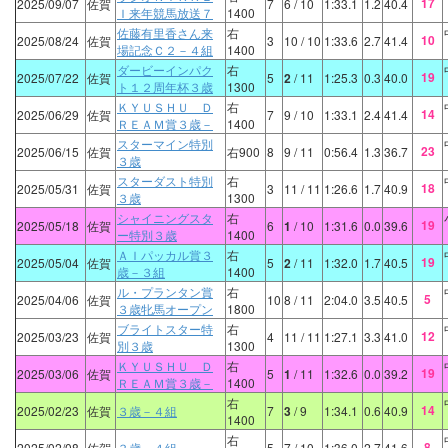
17
2025/09/07
佐賀
7
6
/ 10
1:33.1
1.2
40.4
Ｉ来年競馬放送７
1400
佐藤有里香さん来
右
10
2025/08/24
佐賀
3
10
/ 10
1:33.6
2.7
41.4
場記念Ｃ２－４組
1400
ダービーインパク
右
19
2025/07/22
佐賀
5
2
/ 11
1:25.3
0.3
40.0
ト１２周年杯３歳
1300
ＫＹＵＳＨＵ Ｄ
右
14
2025/06/29
佐賀
7
9
/ 10
1:33.1
2.4
41.4
ＲＥＡＭ賞３歳－
1400
スターマイン特別
23
2025/06/15
佐賀
右900
8
9
/ 11
0:56.4
1.3
36.7
３歳
スターダスト特別
右
18
2025/05/31
佐賀
3
11
/ 11
1:26.6
1.7
40.9
３歳
1300
シャイニングスタ
右
19
2025/05/18
佐賀
6
1
/ 10
1:31.6
0.0
39.6
ー特別３歳
1400
ＡＩパッカル賞３
右
19
2025/05/04
佐賀
5
2
/ 11
1:32.0
1.7
40.5
歳－３組
1400
ル・プランタン賞
右
5
2025/04/06
佐賀
10
8
/ 11
2:04.0
3.5
40.5
３歳牝馬オープン
1800
ブライトスター特
右
12
2025/03/23
佐賀
4
11
/ 11
1:27.1
3.3
41.0
別３歳
1300
ＫＹＵＳＨＵ Ｄ
右
19
2025/03/06
佐賀
5
1
/ 11
1:32.6
0.0
39.2
ＲＥＡＭ賞３歳－
1400
右
14
2025/02/23
佐賀
３歳－４組
7
3
/ 9
1:34.1
0.6
40.9
1400
右
8
2025/02/08
佐賀
３歳－４組
5
7
/ 10
1:36.0
2.7
41.6