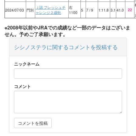
Ｊ認 フレッシュチ
右
22
2024/07/03
門別
5
7
/ 9
1:11.8
3.1
41.0
ャレンジ２歳牝
1100
※2008年以前やJRAでの成績など一部のデータはございま
せん。予めご了承願います。
シシノステラに関するコメントを投稿する
ニックネーム
コメント