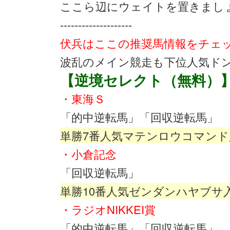
ここら辺にウェイトを置きまし
--------------------
伏兵はここの推奨馬情報をチェ
波乱のメイン競走も下位人気ド
【逆境セレクト（無料）
・東海Ｓ
「的中逆転馬」「回収逆転馬」
単勝7番人気マテンロウコマンド
・小倉記念
「回収逆転馬」
単勝10番人気ゼンダンハヤブサ
・ラジオNIKKEI賞
「的中逆転馬」「回収逆転馬」