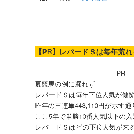
【PR】レパードＳは毎年荒れ
─────────────────PR
夏競馬の例に漏れず
レパードＳは毎年下位人気が健
昨年の三連単448,110円が示す通
ここ5年で単勝10番人気以下の
レパードＳはどの下位人気が来