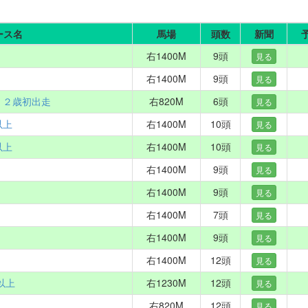
ース名
馬場
頭数
新聞
右1400M
9頭
見る
右1400M
9頭
見る
 ２歳初出走
右820M
6頭
見る
以上
右1400M
10頭
見る
以上
右1400M
10頭
見る
右1400M
9頭
見る
右1400M
9頭
見る
右1400M
7頭
見る
右1400M
9頭
見る
右1400M
12頭
見る
以上
右1230M
12頭
見る
右820M
12頭
見る