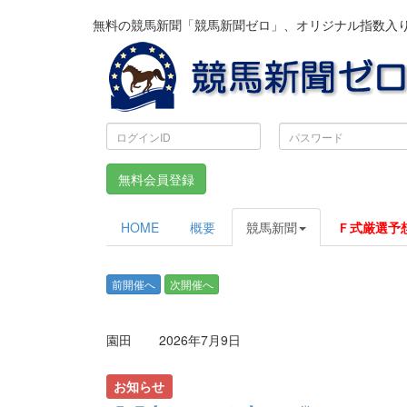
無料の競馬新聞「競馬新聞ゼロ」、オリジナル指数入
ロ
パ
グ
ス
イ
ワ
無料会員登録
ン
ー
ID
ド
HOME
概要
競馬新聞
Ｆ式厳選予
前開催へ
次開催へ
園田 2026年7月9日
お知らせ