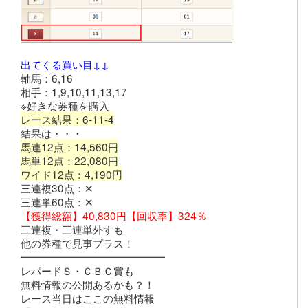
出てくる買い目↓↓
軸馬：6,16
相手：1,9,10,11,13,17
※好きな券種を購入
レース結果：6-11-4
結果は・・・
馬連12点：14,560円
馬単12点：22,080円
ワイド12点：4,190円
三連複30点：✕
三連単60点：✕
【獲得総額】40,830円【回収率】324％
三連複・三連単外すも
他の券種で見事プラス！
━━━━━━━━━━━━━━
レパードＳ・ＣＢＣ賞も
無料情報の公開あるかも？！
レース当日はここの無料情報