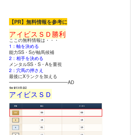
【PR】無料情報を参考に
アイビスＳＤ勝利
ここの無料情報は・・・
1：軸を決める
能力SS・Sが軸馬候補
2：相手を決める
メンタルSS・S・Aを重視
2：穴馬の押さえ
最後にXランクを加える
━━━━━━━━━━━━━AD
無料情報
アイビスＳＤ