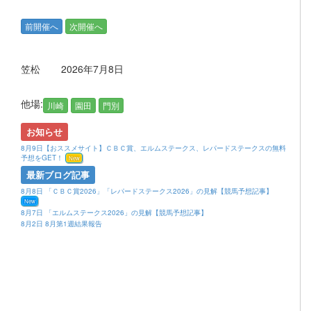
前開催へ
次開催へ
笠松 2026年7月8日
他場:
川崎
園田
門別
お知らせ
8月9日【おススメサイト】ＣＢＣ賞、エルムステークス、レパードステークスの無料
予想をGET！
New
最新ブログ記事
8月8日 「ＣＢＣ賞2026」「レパードステークス2026」の見解【競馬予想記事】
New
8月7日 「エルムステークス2026」の見解【競馬予想記事】
8月2日 8月第1週結果報告