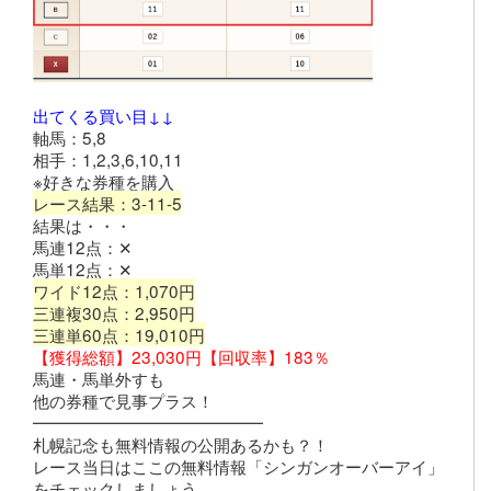
出てくる買い目↓↓
軸馬：5,8
相手：1,2,3,6,10,11
※好きな券種を購入
レース結果：3-11-5
結果は・・・
馬連12点：✕
馬単12点：✕
ワイド12点：1,070円
三連複30点：2,950円
三連単60点：19,010円
【獲得総額】23,030円【回収率】183％
馬連・馬単外すも
他の券種で見事プラス！
━━━━━━━━━━━━━━
札幌記念も無料情報の公開あるかも？！
レース当日はここの無料情報「シンガンオーバーアイ」
をチェックしましょう。