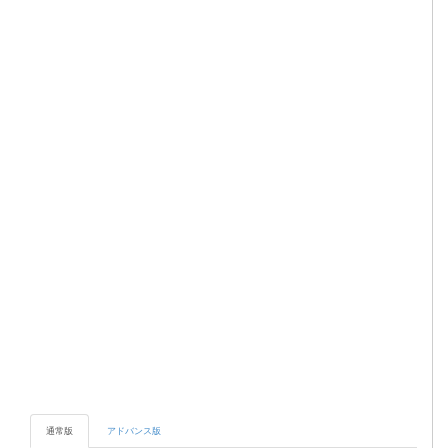
通常版
アドバンス版