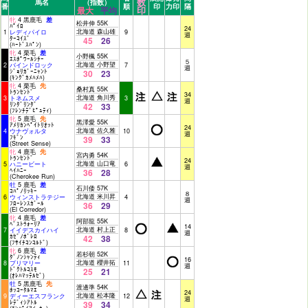
数
馬名
（指数）
番
順
印
力印
隔
印
最大
平均
牝
4 黒鹿毛
差
松井伸 55K
ﾊﾟｲﾛ
24
北海道 森山雄
1
レディパイロ
9
週
ﾀｰｺｲｽﾞ
45
26
(ﾊｰﾄﾞｽﾊﾟﾝ)
牝
4 栗毛
差
小野楓 55K
ｴｽﾎﾟﾜｰﾙｼﾁｰ
５
北海道 小野望
2
バインドロック
7
週
ｼﾞｮﾘｶﾞｰﾆｬﾝﾄ
30
23
(ｷﾝｸﾞｶﾒﾊﾒﾊ)
牝
4 栗毛
先
桑村真 55K
ﾄﾗﾝｾﾝﾄﾞ
34
北海道 角川秀
3
トネムスメ
3
週
ﾘﾝﾀﾞﾘﾝﾀﾞ
42
33
(ﾌﾚﾝﾁﾃﾞﾋﾟｭﾃｨ)
牝
5 鹿毛
先
黒澤愛 55K
ｱﾒﾘｶﾝﾍﾟｲﾄﾘｵｯﾄ
24
北海道 佐久雅
4
ウナヴォルタ
10
週
ﾌｷﾞﾝ
39
33
(Street Sense)
牝
4 鹿毛
先
宮内勇 54K
ﾄﾗﾝｾﾝﾄﾞ
24
北海道 山口竜
5
ハニービート
6
週
ﾍｲﾊﾆｰ
36
28
(Cherokee Run)
牡
5 鹿毛
差
石川倭 57K
ｺﾊﾟﾉﾘｯｷｰ
８
北海道 米川昇
6
ウィンストラテジー
4
週
ﾌﾛｰﾚﾝｽｶﾞｰﾙ
36
29
(El Corredor)
牝
4 鹿毛
差
阿部龍 55K
ﾍﾞｽﾄｳｫｰﾘｱ
14
北海道 村上正
7
イイデスカイハイ
8
週
ｶｾﾞﾉﾎﾞﾚﾛ
42
38
(ﾌｻｲﾁｺﾝｺﾙﾄﾞ)
牝
6 鹿毛
差
若杉朝 52K
ﾀﾞﾉﾝｼｬﾝﾃｨ
16
北海道 櫻井拓
8
プリマリー
11
週
ﾄﾞｸﾄﾙｺｽﾓ
25
21
(ｵﾚﾊﾏｯﾃﾙｾﾞ)
牡
5 黒鹿毛
先
渡邊準 54K
ﾎｯｺｰﾀﾙﾏｴ
24
北海道 松本隆
9
ディーエスフランク
12
週
ﾚﾃﾞｨｼｱﾄﾙ
39
34