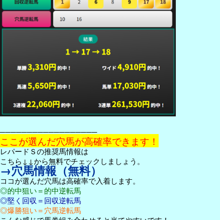
──────────────────
ここが選んだ穴馬が高確率できます！
レパードＳの推奨馬情報は
こちら↓↓から無料でチェックしましょう。
→穴馬情報（無料）
ココが選んだ穴馬は高確率で入着します。
◎的中狙い＝的中逆転馬
◎堅く回収＝回収逆転馬
◎爆勝狙い＝穴馬逆転馬
こんな感じで馬券組み合わせると当てやすいです！