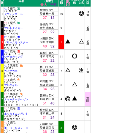
数
馬名
（指数）
番
順
印
力印
隔
印
最大
平均
牡
6 栗毛
追
笠野雄 52K
ﾐｼｯｸﾄﾗｲﾌﾞ
17
船橋 柿本男
1
タケデンゴースト
10
週
ﾎﾟｯﾄｳｵｰﾏｰ
27
13
(ﾀｰｺﾞﾜｲｽ)
牝
7 栗毛
追
赤嶺亮 52K
ﾃﾞｭﾗﾌﾞ
２
大井 赤嶺本
2
アルトタイガー
9
週
ｻﾏｰｻﾝﾗｲﾄ
27
22
(ｵｰﾊﾞｰﾙﾂｸ)
牡
6 鹿毛
差
内田博 55K
ｼﾞｪｲﾄﾞﾛﾊﾞﾘｰ
２
大井 荒井隆
3
ドリームモンスター
1
週
ｺｸｻｲﾌﾟﾚｼﾞｰﾙ
40
32
(ﾗﾝｽﾞﾀﾞｰﾝ)
牡
6 鹿毛
逃
森泰斗 55K
ｱｼﾞｭﾃﾞｨｹｰﾃｨﾝｸﾞ
１
浦和 本間光
4
シゲタカキング
11
週
ｽｸｵｰﾙｼﾔｰｸ
27
22
(ｼﾙﾊﾞｰｼﾔｰｸ)
牡
5 黒鹿毛
先
林 幻 55K
ﾀﾔｽﾂﾖｼ
１
船橋 渡邊薫
5
カミサカエ
7
週
ﾀﾆﾉｱﾄﾗｽ
32
28
(ﾊﾞﾝﾌﾞｰｱﾄﾗｽ)
牝
6 鹿毛
先
本田重 52K
ｱﾏｼﾞｯｸﾏﾝ
１
船橋 渋谷隆
6
アルタイル
6
週
ｻﾕﾘﾁｬﾝ
34
23
(ｻﾝｼﾔｲﾝﾎﾞｰｲ)
牝
6 黒鹿毛
先
菅原勲 53K
ｽｷｬﾀｰｻﾞｺﾞｰﾙﾄﾞ
連
川崎 内田勝
7
スキャターザヘヴン
4
闘
ｱﾛｰﾄｳﾍｳﾞﾝ
51
40
(Ｔｈｅ Ｍｉｎｓｔｒｅｌ)
牝
6 鹿毛
差
秋元耕 53K
ｴﾘｼｵ
１
浦和 横山保
8
ホッカイエレガント
8
週
ﾎｯｶｲﾊﾟｰﾌﾟﾙ
31
24
(ｸﾘｽﾀﾙｸﾞﾘﾂﾀｰｽﾞ)
牝
5 鹿毛
石崎駿 53K
ﾃﾞﾋｱ
船橋 舘保昌
9
エトワールステージ
3
ﾍﾞﾂｪﾆｰｽﾞｽﾀｰ
36
23