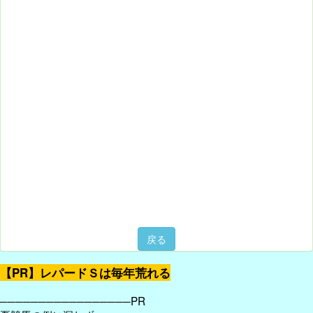
戻る
【PR】レパードＳは毎年荒れる
─────────────────PR