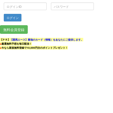
ロ
パ
グ
ス
イ
ワ
ン
ー
ID
ド
無料会員登録
【ＰＲ】
【競馬エース】最強のカード（情報）をあなたにご提供します。
※
厳選無料予想を毎日配信！
※
今なら新規無料登録で10,000円分のポイントプレゼント！