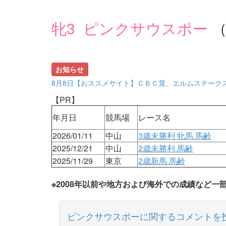
牝3 ピンクサウスポー
（
お知らせ
8月8日【おススメサイト】ＣＢＣ賞、エルムステーク
【PR】
年月日
競馬場
レース名
2026/01/11
中山
3歳未勝利 牝馬 馬齢
2025/12/21
中山
2歳未勝利 馬齢
2025/11/29
東京
2歳新馬 馬齢
※2008年以前や地方および海外での成績など
ピンクサウスポーに関するコメントを