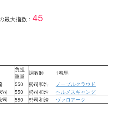
45
の最大指数：
負担
調教師
1着馬
重量
脩
550
勢司和浩
ノーブルクラウド
宏司
550
勢司和浩
ヘルメスギャング
宏司
550
勢司和浩
ヴァロアーク