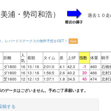
美浦・勢司和浩）
過去１０走
ス、レパードステークスの無料予想をGET！
New
人
距離
着順
タイム
差
上3F
指数
体重
騎手
気
ダ1800
16
13
/ 16
2:01:0
4.1
42.3
-1
460
石橋
ダ1800
16
13
/ 16
1:56:5
2.6
40.2
20
466
北村
芝1600
12
12
/ 13
1:37:1
1.8
34.5
45
474
北村
一部のデータはございません。予めご了承願います。
投稿する