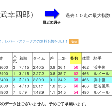
・武幸四郎）
過去１０走の最大指数
ス、レパードステークスの無料予想をGET！
New
人
離
着順
タイム
差
上3F
指数
体重
騎手
気
2600
3
7
/ 15
2:40:5
0.9
36.1
50
462
浜中俊
2400
1
3
/ 15
2:27:2
0.8
35.7
52
466
ルメール
2400
3
2
/ 13
2:30:3
0.1
34.2
39
466
浜中俊
2000
5
4
/ 13
2:01:1
1.0
35.5
60
466
松若風馬
1800
7
5
/ 9
1:48:9
1.1
34.5
54
480
ルメール
一部のデータはございません。予めご了承願います。