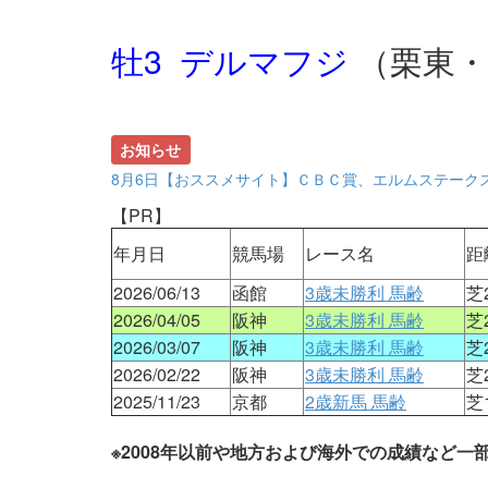
牡3 デルマフジ
（栗東
お知らせ
8月6日【おススメサイト】ＣＢＣ賞、エルムステーク
【PR】
年月日
競馬場
レース名
距
2026/06/13
函館
3歳未勝利 馬齢
芝
2026/04/05
阪神
3歳未勝利 馬齢
芝
2026/03/07
阪神
3歳未勝利 馬齢
芝
2026/02/22
阪神
3歳未勝利 馬齢
芝
2025/11/23
京都
2歳新馬 馬齢
芝
※2008年以前や地方および海外での成績など