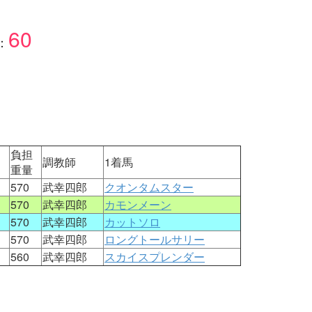
60
：
負担
調教師
1着馬
重量
570
武幸四郎
クオンタムスター
570
武幸四郎
カモンメーン
570
武幸四郎
カットソロ
570
武幸四郎
ロングトールサリー
560
武幸四郎
スカイスプレンダー