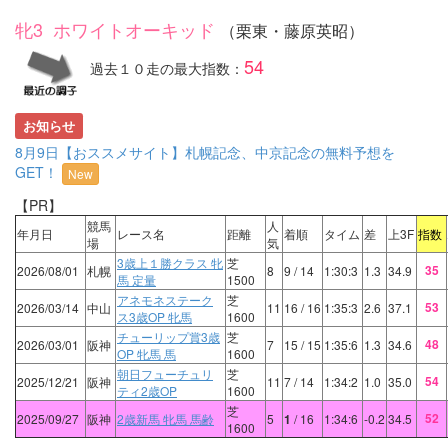
牝3 ホワイトオーキッド
（栗東・藤原英昭）
54
過去１０走の最大指数：
お知らせ
8月9日【おススメサイト】札幌記念、中京記念の無料予想を
GET！
New
【PR】
競馬
人
年月日
レース名
距離
着順
タイム
差
上3F
指数
場
気
3歳上１勝クラス 牝
芝
35
2026/08/01
札幌
8
9
/ 14
1:30:3
1.3
34.9
馬 定量
1500
アネモネステーク
芝
53
2026/03/14
中山
11
16
/ 16
1:35:3
2.6
37.1
ス3歳OP 牝馬
1600
チューリップ賞3歳
芝
48
2026/03/01
阪神
7
15
/ 15
1:35:6
1.3
34.6
OP 牝馬 馬
1600
朝日フューチュリ
芝
54
2025/12/21
阪神
11
7
/ 14
1:34:2
1.0
35.0
ティ2歳OP
1600
芝
52
2025/09/27
阪神
2歳新馬 牝馬 馬齢
5
1
/ 16
1:34:6
-0.2
34.5
1600