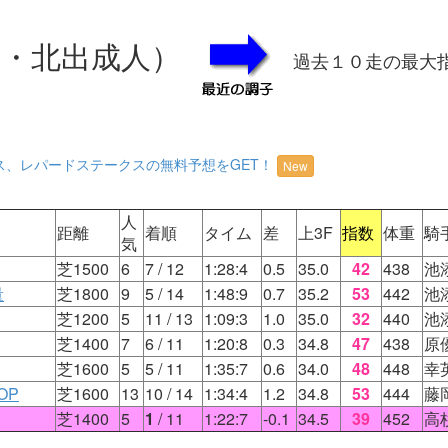
東・北出成人）
過去１０走の最大
ス、レパードステークスの無料予想をGET！
New
人
距離
着順
タイム
差
上3F
指数
体重
騎
気
芝1500
6
7
/ 12
1:28:4
0.5
35.0
42
438
池
量
芝1800
9
5
/ 14
1:48:9
0.7
35.2
53
442
池
芝1200
5
11
/ 13
1:09:3
1.0
35.0
32
440
池
芝1400
7
6
/ 11
1:20:8
0.3
34.8
47
438
原
芝1600
5
5
/ 11
1:35:7
0.6
34.0
48
448
幸
OP
芝1600
13
10
/ 14
1:34:4
1.2
34.8
53
444
藤
芝1400
5
1
/ 11
1:22:7
-0.1
34.5
39
452
高