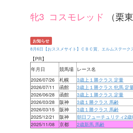
牝3 コスモレッド
（栗
お知らせ
8月6日【おススメサイト】ＣＢＣ賞、エルムステーク
【PR】
年月日
競馬場
レース名
2026/07/26
札幌
3歳上１勝クラス 定量
2026/07/11
函館
3歳上１勝クラス 牝馬 定
2026/06/28
函館
3歳上１勝クラス 定量
2026/03/28
阪神
3歳１勝クラス 馬齢
2026/03/15
阪神
3歳１勝クラス 馬齢
2025/12/21
阪神
朝日フューチュリティ2歳
2025/11/08
京都
2歳新馬 馬齢