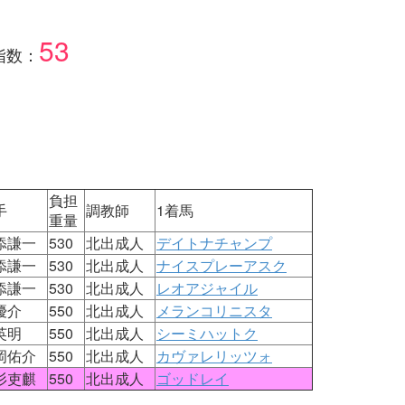
53
指数：
負担
手
調教師
1着馬
重量
添謙一
530
北出成人
デイトナチャンプ
添謙一
530
北出成人
ナイスプレーアスク
添謙一
530
北出成人
レオアジャイル
優介
550
北出成人
メランコリニスタ
英明
550
北出成人
シーミハットク
岡佑介
550
北出成人
カヴァレリッツォ
杉吏麒
550
北出成人
ゴッドレイ