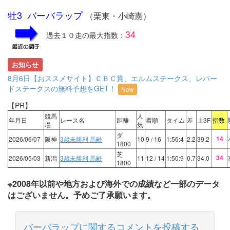
牡3 バーバラップ
（栗東・小崎憲）
34
過去１０走の最大指数：
お知らせ
8月6日【おススメサイト】ＣＢＣ賞、エルムステークス、レパー
ドステークスの無料予想をGET！
New
【PR】
競馬
人
年月日
レース名
距離
着順
タイム
差
上3F
指数
場
気
ダ
14
2026/06/07
阪神
3歳未勝利 馬齢
10
9
/ 16
1:56:4
2.2
39.2
1800
芝
34
2026/05/03
新潟
3歳未勝利 馬齢
11
12
/ 14
1:50:9
0.7
34.0
1800
※2008年以前や地方および海外での成績など一部のデータ
はございません。予めご了承願います。
バーバラップに関するコメントを投稿する