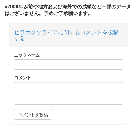
※2008年以前や地方および海外での成績など一部のデータ
はございません。予めご了承願います。
ヒラボクソライアに関するコメントを投稿
する
ニックネーム
コメント