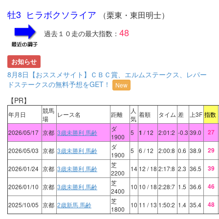
牡3 ヒラボクソライア
（栗東・東田明士）
48
過去１０走の最大指数：
お知らせ
8月8日【おススメサイト】ＣＢＣ賞、エルムステークス、レパー
ドステークスの無料予想をGET！
New
【PR】
競馬
人
年月日
レース名
距離
着順
タイム
差
上3F
指数
場
気
ダ
27
2026/05/17
京都
3歳未勝利 馬齢
5
1
/ 12
2:01:2
-0.3
39.0
1900
ダ
29
2026/05/03
京都
3歳未勝利 馬齢
5
6
/ 12
2:00:8
0.6
38.9
1900
芝
39
2026/01/24
京都
3歳未勝利 馬齢
14
12
/ 18
2:17:8
2.3
36.5
2200
芝
46
2026/01/10
京都
3歳未勝利 馬齢
10
10
/ 18
2:28:7
1.5
36.6
2400
芝
48
2025/10/05
京都
2歳新馬 馬齢
10
11
/ 13
1:50:2
1.4
35.4
1800