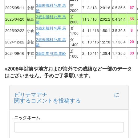
3歳未勝利 牝馬 馬
芝
57
2025/05/11
京都
7
8
/ 18
2:01:6
0.5
36.6
齢
2000
3歳未勝利 牝馬 馬
芝
55
2025/04/20
福島
11
3
/ 16
2:02:2
0.4
34.4
齢
2000
3歳未勝利 牝馬 馬
ダ
8
2025/02/22
小倉
4
11
/ 16
1:50:1
3.5
39.8
齢
1700
2歳未勝利 牝馬 馬
ダ
20
2024/12/22
京都
6
10
/ 16
1:27:8
1.7
38.4
齢
1400
芝
33
2024/09/16
中京
2歳新馬 牝馬 馬齢
2
10
/ 11
1:38:4
1.7
35.5
1600
※2008年以前や地方および海外での成績など一部のデータ
はございません。予めご了承願います。
ピリナマアナ に
関するコメントを投稿する
ニックネーム