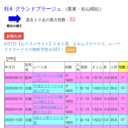
牡4 グランドプラージュ
（栗東・杉山晴紀）
52
過去１０走の最大指数：
お知らせ
8月7日【おススメサイト】ＣＢＣ賞、エルムステークス、レパー
ドステークスの無料予想をGET！
New
【PR】
競馬
人
年月日
レース名
距離
着順
タイム
差
上3F
指数
場
気
三宮ステークス3歳
ダ
41
2026/06/13
阪神
1
1
/ 16
1:51:6
-0.5
36.6
上OP ハン
1800
平城京ステークス4
ダ
52
2026/05/10
京都
1
2
/ 16
1:49:3
0.2
36.0
歳上OP 別
1800
北山ステークス4歳
ダ
33
2026/02/15
京都
1
1
/ 10
1:53:2
-0.4
35.0
上３勝クラス
1800
天ケ瀬特別4歳上２
ダ
37
2026/01/04
京都
1
1
/ 13
1:52:4
-0.6
35.9
勝クラス 定
1800
3歳上２勝クラス 定
ダ
37
2025/11/23
京都
1
2
/ 14
1:52:2
0.0
35.6
量
1800
ダ