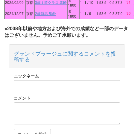
31
2025/02/09
京都
3歳１勝クラス 馬齢
1
1
/ 10
1:53:5
-0.5
37.3
1800
ダ
30
2024/12/07
京都
2歳新馬 馬齢
1
1
/ 9
1:53:6
-0.3
37.0
1800
※2008年以前や地方および海外での成績など一部のデータ
はございません。予めご了承願います。
グランドプラージュに関するコメントを投
稿する
ニックネーム
コメント