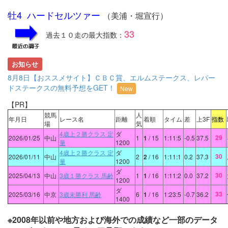
牡4 ハードセルツァー
（美浦・堀宣行）
33
過去１０走の最大指数：
お知らせ
8月8日【おススメサイト】ＣＢＣ賞、エルムステークス、レパー
ドステークスの無料予想をGET！
New
【PR】
競馬
人
年月日
レース名
距離
着順
タイム
差
上3F
指数
場
気
4歳上２勝クラス 定
ダ
29
2026/01/25
中山
1
1
/ 15
1:11:5
-0.5
37.5
量
1200
4歳上２勝クラス 定
ダ
30
2026/01/11
中山
2
2
/ 16
1:11:1
0.2
37.3
量
1200
ダ
30
2025/04/13
中山
3歳１勝クラス 馬齢
1
1
/ 16
1:11:2
0.0
37.2
1200
ダ
33
2025/03/16
中京
3歳未勝利 馬齢
6
1
/ 16
1:23:5
-0.7
36.2
1400
※2008年以前や地方および海外での成績など一部のデータ