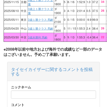
34
2025/11/15
京都
5
8
/ 16
1:52:9
1.0
37.2
量
1800
3歳上１勝クラス 定
ダ
26
2025/08/10
中京
3
4
/ 13
2:01:4
0.5
37.5
量
1900
ダ
2025/05/11
東京
3歳１勝クラス 馬齢
0
0
/ 15
0:00:0
-9.9
99.9
2100
ダ
26
2025/04/20
中山
3歳１勝クラス 馬齢
5
11
/ 15
1:55:3
2.4
38.4
1800
ダ
22
2025/03/30
中京
3歳未勝利 馬齢
5
1
/ 13
1:55:3
-0.4
36.4
1800
※2008年以前や地方および海外での成績など一部のデータ
はございません。予めご了承願います。
タイセイカイザーに関するコメントを投稿
する
ニックネーム
コメント