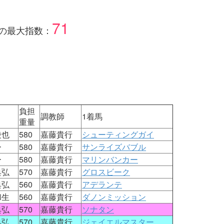
71
の最大指数：
負担
調教師
1着馬
重量
綾也
580
嘉藤貴行
シューティングガイ
ー
580
嘉藤貴行
サンライズバブル
ー
580
嘉藤貴行
マリンバンカー
典弘
570
嘉藤貴行
グロスビーク
典弘
560
嘉藤貴行
アデランテ
和生
560
嘉藤貴行
ダノンミッション
典弘
570
嘉藤貴行
ソナタン
典弘
570
嘉藤貴行
ジェイエルマスター