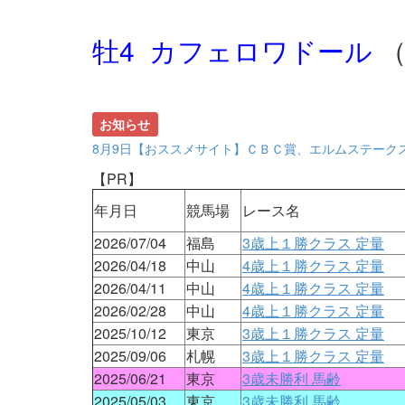
牡4 カフェロワドール
（
お知らせ
8月9日【おススメサイト】ＣＢＣ賞、エルムステーク
【PR】
年月日
競馬場
レース名
2026/07/04
福島
3歳上１勝クラス 定量
2026/04/18
中山
4歳上１勝クラス 定量
2026/04/11
中山
4歳上１勝クラス 定量
2026/02/28
中山
4歳上１勝クラス 定量
2025/10/12
東京
3歳上１勝クラス 定量
2025/09/06
札幌
3歳上１勝クラス 定量
2025/06/21
東京
3歳未勝利 馬齢
2025/05/03
東京
3歳未勝利 馬齢