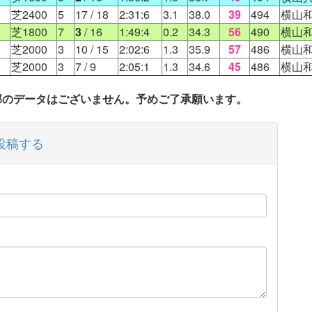
芝2400
5
17
/ 18
2:31:6
3.1
38.0
39
494
横山
芝1800
7
3
/ 16
1:49:4
0.2
34.3
56
490
横山
芝2000
3
10
/ 15
2:02:6
1.3
35.9
57
486
横山
芝2000
3
7
/ 9
2:05:1
1.3
34.6
45
486
横山
一部のデータはございません。予めご了承願います。
投稿する