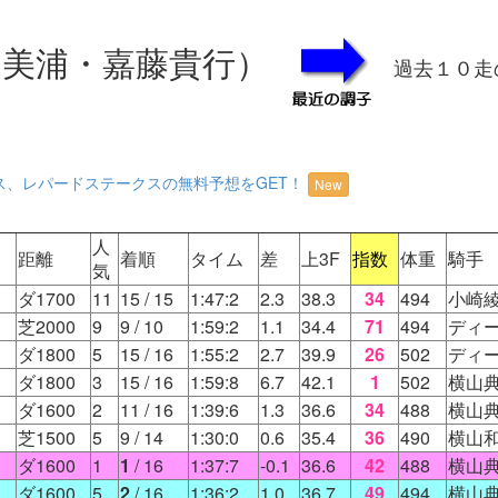
美浦・嘉藤貴行）
過去１０走
ス、レパードステークスの無料予想をGET！
New
人
距離
着順
タイム
差
上3F
指数
体重
騎手
気
ダ1700
11
15
/ 15
1:47:2
2.3
38.3
34
494
小崎
芝2000
9
9
/ 10
1:59:2
1.1
34.4
71
494
ディ
ダ1800
5
15
/ 16
1:55:2
2.7
39.9
26
502
ディ
ダ1800
3
15
/ 16
1:59:8
6.7
42.1
1
502
横山
ダ1600
2
11
/ 16
1:39:6
1.3
36.6
34
488
横山
芝1500
5
9
/ 14
1:30:0
0.6
35.4
36
490
横山
ダ1600
1
1
/ 16
1:37:7
-0.1
36.6
42
488
横山
ダ1600
5
2
/ 16
1:36:2
1.0
36.7
49
494
横山